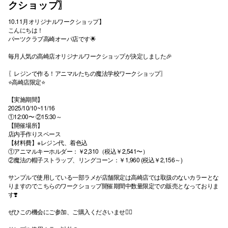
クショップ〗
10.11月オリジナルワークショップ】
こんにちは！
パーツクラブ高崎オーパ店です🌟
毎月人気の高崎店オリジナルワークショップが決定しました🎉
〖レジンで作る！アニマルたちの魔法学校ワークショップ〗
⭐高崎店限定⭐
【実施期間】
2025/10/10~11/16
①12:00〜 ②15:30～
【開催場所】
店内手作りスペース
【材料費】※レジン代、着色込
①アニマルキーホルダー：￥2,310（税込￥2,541〜）
②魔法の帽子ストラップ、リングコーン：￥1,960 (税込￥2,156～)
サンプルで使用している一部ラメが店舗限定は高崎店では取扱のないカラーとな
りますのでこちらのワークショップ開催期間中数量限定での販売となっておりま
す❣️
ぜひこの機会にご参加、ご購入くださいませ🙇‍♀️