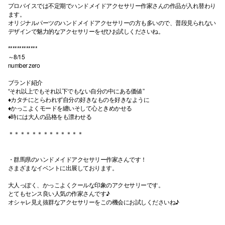
プロバイスでは不定期でハンドメイドアクセサリー作家さんの作品が入れ替わり
ます。
高崎オ
オリジナルパーツのハンドメイドアクセサリーの方も多いので、普段見られない
デザインで魅力的なアクセサリーをぜひお試しくださいね。
新百合丘
*************
三宮オ
～8/15
number zero
キャナルシ
ブランド紹介
“それ以上でもそれ以下でもない自分の中にある価値”
那覇オ
♦︎カタチにとらわれず自分の好きなものを好きなように
♦︎かっこよくモードを纏いそして心ときめかせる
♦︎時には大人の品格をも漂わせる
＊＊＊＊＊＊＊＊＊＊＊＊＊
・群馬県のハンドメイドアクセサリー作家さんです！
さまざまなイベントに出展しております。
横浜ビ
大人っぽく、かっこよくクールな印象のアクセサリーです。
とてもセンス良い人気の作家さんです♪
オシャレ見え抜群なアクセサリーをこの機会にお試しくださいね♪