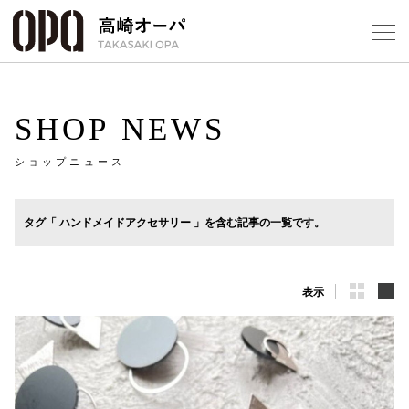
Foreign Customers
Select Language
▼
【
SHOP NEWS
ショップニュース
フロアガ
ショップ
タグ「 ハンドメイドアクセサリー 」を含む記事の一覧です。
レストラ
表示
施設案内
アクセス
スタッフ