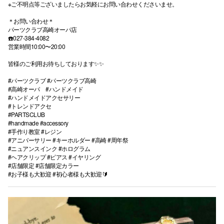
※ご不明点等ございましたらお気軽にお問い合わせくださいませ。
＊お問い合わせ＊
パーツクラブ高崎オーパ店
☎️027-384-4082
営業時間10:00〜20:00
皆様のご利用お待ちしております✨✨
#パーツクラブ #パーツクラブ高崎
#高崎オーパ #ハンドメイド
#ハンドメイドアクセサリー
#トレンドアクセ
#PARTSCLUB
#handmade #accessory
#手作り教室 #レジン
#アニバーサリー #キーホルダー #高崎 #周年祭
#ニュアンスインク #ホログラム
#ヘアクリップ #ピアス #イヤリング
#店舗限定 #店舗限定カラー
#お子様も大歓迎 #初心者様も大歓迎🔰