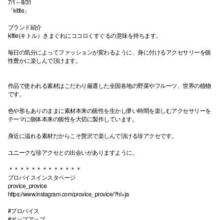
7/1～8/31
「kittle」
ブランド紹介
kittle(キトル）きまぐれにココロくすぐるの意味を持ちます。
毎日の気分によってファッションが変わるように、身に付けるアクセサリーを個
性豊かに楽しんで頂けます。
作品で使われる素材はこだわり厳選した全国各地の野菜やフルーツ、世界の植物
です。
色や形もありのままに素材本来の個性を生かし儚い時間を楽しむアクセサリーを
テーマに個体本来の個性を大切に製作しています。
身近に溢れる素材だからこそ贅沢で楽しんで頂ける珍アクセです。
ユニークな珍アクセとの出会いがありますように。
＊＊＊＊＊＊＊＊＊＊＊＊＊
プロバイスインスタページ
provice_provice
https://www.instagram.com/provice_provice/?hl=ja
#プロバイス
#ポップアップ