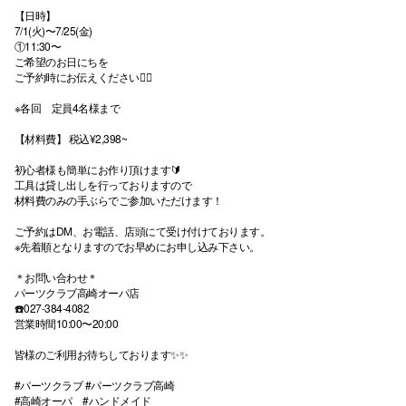
【日時】
7/1(火)〜7/25(金)
①11:30〜
ご希望のお日にちを
ご予約時にお伝えください🙇‍♂️
※各回 定員4名様まで
【材料費】 税込¥2,398~
初心者様も簡単にお作り頂けます🔰
工具は貸し出しを行っておりますので
材料費のみの手ぶらでご参加いただけます！
ご予約はDM、お電話、店頭にて受け付けております。
※先着順となりますのでお早めにお申し込み下さい。
＊お問い合わせ＊
パーツクラブ高崎オーパ店
☎️027-384-4082
営業時間10:00〜20:00
皆様のご利用お待ちしております✨✨
#パーツクラブ #パーツクラブ高崎
#高崎オーパ #ハンドメイド