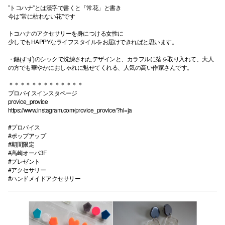
”トコハナ”とは漢字で書くと「常花」と書き
今は”常に枯れない花”です
トコハナのアクセサリーを身につける女性に
少しでもHAPPYなライフスタイルをお届けできればと思います。
・錫(すず)のシックで洗練されたデザインと、カラフルに箔を取り入れて、大人
の方でも華やかにおしゃれに魅せてくれる、人気の高い作家さんです。
＊＊＊＊＊＊＊＊＊＊＊＊＊
プロバイスインスタページ
provice_provice
https://www.instagram.com/provice_provice/?hl=ja
#プロバイス
#ポップアップ
#期間限定
#高崎オーパ3F
#プレゼント
#アクセサリー
#ハンドメイドアクセサリー