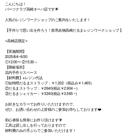
こんにちは！
パーツクラブ高崎オーパ店です🌟
人気のレジンワークショップのご案内をいたします！
【手作りで思い出を作ろう！群馬名物高崎だるまレジンワークショップ 】
⭐高崎店限定⭐
【実施期間】
2025/8/4~9/30
①12:00〜 ②15:30～
【開催場所】
店内手作りスペース
【材料費】※レジン代込
①短時間だるまストラップ：￥1,332（税込み￥1,465）
②だるまストラップ：￥2640(税込￥2,904～)
③だるまシェイカー：￥3240(税込￥3,565 ~)
お好きなカラーでお作りいただけますので、
ぜひ、お誘い合わせの上皆様のご参加お待ちしております❤️
初心者様も簡単にお作り頂けます🔰
工具は貸し出しを行っておりますので
材料費のみの手ぶらでご参加いただけます！