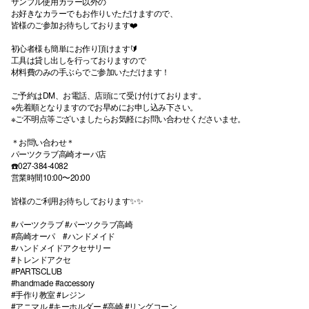
サンプル使用カラー以外の
お好きなカラーでもお作りいただけますので、
皆様のご参加お待ちしております❤️
初心者様も簡単にお作り頂けます🔰
工具は貸し出しを行っておりますので
材料費のみの手ぶらでご参加いただけます！
ご予約はDM、お電話、店頭にて受け付けております。
※先着順となりますのでお早めにお申し込み下さい。
※ご不明点等ございましたらお気軽にお問い合わせくださいませ。
＊お問い合わせ＊
パーツクラブ高崎オーパ店
☎️027-384-4082
営業時間10:00〜20:00
皆様のご利用お待ちしております✨✨
#パーツクラブ #パーツクラブ高崎
#高崎オーパ #ハンドメイド
#ハンドメイドアクセサリー
#トレンドアクセ
#PARTSCLUB
#handmade #accessory
#手作り教室 #レジン
#アニマル #キーホルダー #高崎 #リングコーン