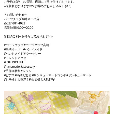
ご予約はDM、お電話、店頭にて受け付けております。
※先着順となりますのでお早めにお申し込み下さい。
＊お問い合わせ＊
パーツクラブ高崎オーパ店
☎️027-384-4082
営業時間10:00〜20:00
皆様のご利用お待ちしております✨✨
#パーツクラブ #パーツクラブ高崎
#高崎オーパ #ハンドメイド
#ハンドメイドアクセサリー
#トレンドアクセ
#PARTSCLUB
#handmade #accessory
#手作り教室 #レジン
#ピアス #高崎だるま #サンキューマートコラボ #サンキューマート
#お子様も大歓迎 #初心者様も大歓迎🔰