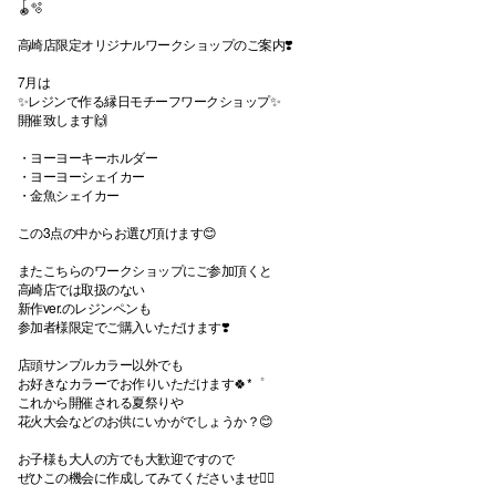
🪀🫧
高崎店限定オリジナルワークショップのご案内❣️
7月は
✨️レジンで作る縁日モチーフワークショップ✨️
開催致します🙌
・ヨーヨーキーホルダー
・ヨーヨーシェイカー
・金魚シェイカー
この3点の中からお選び頂けます😊
またこちらのワークショップにご参加頂くと
高崎店では取扱のない
新作ver.のレジンペンも
参加者様限定でご購入いただけます❣️
店頭サンプルカラー以外でも
お好きなカラーでお作りいただけます🍀*゜
これから開催される夏祭りや
花火大会などのお供にいかがでしょうか？😊
お子様も大人の方でも大歓迎ですので
ぜひこの機会に作成してみてくださいませ🙇‍♀️