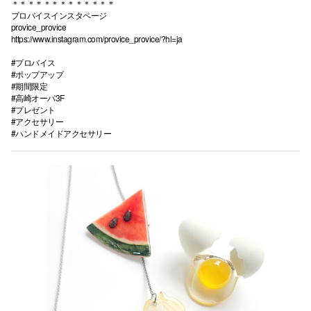
＊＊＊＊＊＊＊＊＊＊＊＊＊
プロバイスインスタページ
provice_provice
仙台フォ
https://www.instagram.com/provice_provice/?hl=ja
#プロバイス
#ポップアップ
#期間限定
#高崎オーパ3F
#プレゼント
#アクセサリー
#ハンドメイドアクセサリー