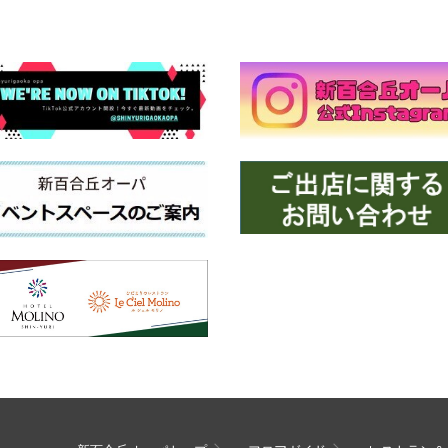
通販はコチラ
ぜひ一度、台湾小集へお越しいただき、アジアの美食文化を体験し
皆様のご来店をスタッフ一同、心よりお待ちしております！
https://item.rakuten.co.jp/vin/tenjin-kouzan-18/
#高山烏龍茶
#台湾小集
#台湾茶
#アジア台湾物産専門店
#烏龍茶好き
#台湾グルメ
#台湾高山茶
#アジア食品
#蜜香烏龍
#台湾食材
#黄金色のお茶
#台湾スイーツ
#花の香り