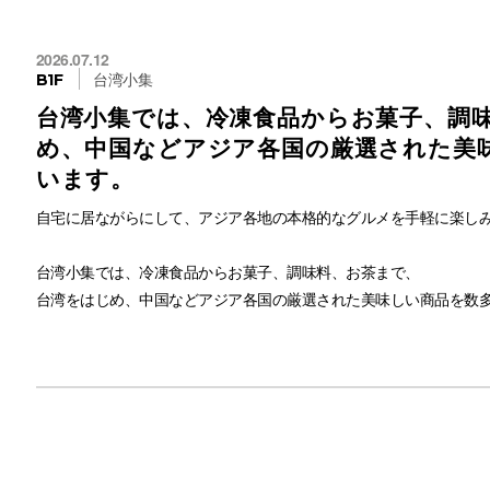
2026.07.12
台湾小集
B1F
脂肪の多い料理や臭いのきつい料理を頂いた後に
台湾小集では、冷凍食品からお菓子、調味
飲むのにも適しているお茶です。
め、中国などアジア各国の厳選された美
います。
ほのかに薄く香る蘭に似たような香りと、
口当たりがいい緑茶のまろやかさ。
自宅に居ながらにして、アジア各地の本格的なグルメを手軽に楽し
苦みの少ないすっきりとした後味をお楽しみいただけます。
台湾小集では、冷凍食品からお菓子、調味料、お茶まで、
台湾をはじめ、中国などアジア各国の厳選された美味しい商品を数
他のお茶とは違う
高級茶葉ならではの安らぎ、幸福感、
台湾出身の店長が自信を持っておすすめする逸品ばかりで、
そして蜜茶とも言われる極上の1杯をどうぞお楽しみください♪
きっとお気に入りが見つかるはずです。
美味しいものを皆様にご紹介することは、私たちの使命であり、
心からの楽しみです。