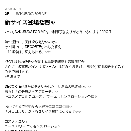
2026.07.01
SAKURAYA FOR ME
2F
新サイズ登場👏🏻✨
いつもSAKURAYA FOR MEをご利用頂きありがとうございます💁🏻‍♀️🤍✨
時の流れに、美は逆らえないのか…
その問いに、DECORTÉが出した答え
「肌運命は、変えられる」✨✨
470種以上の成分を含有する黒麹発酵液を高濃度配合。
さらに、多重層バイオリポソームが肌に深く浸透※し、贅沢な有用成分をすみず
みまで届けます。
※角層まで
DECORTÉが新たに解き明かした、肌運命の軌道修正。✨
若々しさの分岐点へアプローチ。✨
〜コスメデコルテ ユース パワー エッセンスローション🤲🏻✨
おかげさまで発売から大好評👏🏻👏🏻👏🏻✨
７月１日より、選べる３サイズ展開になります✨✨
コスメデコルテ
ユース パワー エッセンス ローション
150ml 16,500円(税込)