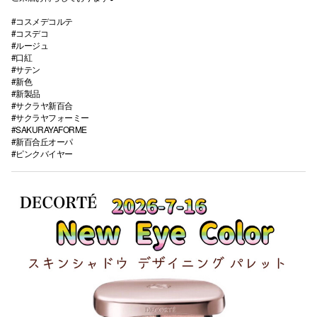
#コスメデコルテ
#コスデコ
#ルージュ
#口紅
#サテン
#新色
#新製品
#サクラヤ新百合
#サクラヤフォーミー
#SAKURAYAFORME
#新百合丘オーパ
#ピンクバイヤー