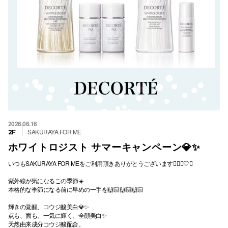
2026.06.16
SAKURAYA FOR ME
2F
ホワイトロジスト サマーキャンペーン💎✨
いつもSAKURAYA FOR MEをご利用頂きありがとうございます💁🏻‍♀️🤍✨
紫外線が気になるこの季節☀️
本格的な季節になる前に早めの一手を🙌🏻🙌🏻🙌🏻
輝きの覚醒、コウジ酸美白💎✨
点も、面も。一気に輝く、全顔美白✨
天然由来成分コウジ酸配合。