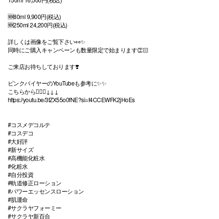
🆕80ml 9,900円(税込)
🆕250ml 24,200円(税込)
詳しくは画像をご覧下さい👀✨
同時にご購入キャンペーンも数量限定で始まります👏🏻
ご来店お待ちしております❣️
ピンクバイヤーのYouTubeも参考に✨✨
こちらから💁🏻‍♀️↓↓↓
https://youtu.be/3fZX55o0fNE?si=f4CCEWFK2jHoEs
#コスメデコルテ
#コスデコ
#大好評
#新サイズ
#高機能化粧水
#化粧水
#自分投資
#軌道修正ローション
#パワーエッセンスローション
#肌運命
#サクラヤフォーミー
#サクラヤ新百合