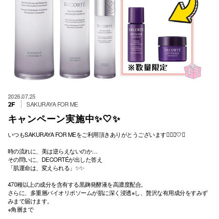
2026.07.25
SAKURAYA FOR ME
2F
キャンペーン実施中✨🤍✨
いつもSAKURAYA FOR MEをご利用頂きありがとうございます💁🏻‍♀️🤍✨
時の流れに、美は逆らえないのか…
その問いに、DECORTÉが出した答え
「肌運命は、変えられる」✨✨
470種以上の成分を含有する黒麹発酵液を高濃度配合。
さらに、多重層バイオリポソームが肌に深く浸透※し、贅沢な有用成分をすみず
みまで届けます。
※角層まで