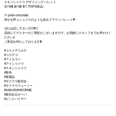
スキンシャドウ デザイニング パレット
全10種 新1種 各7,700円(税込)
11 prism chocolate
幸せを呼ぶショコラのような赤みブラウンパレット🤎
ぜひお試し下さい💁🏻‍♀️🤎✨
店頭にてテスターのご用意がございますので、お気軽にスタッフまでお声かけく
ださい♪
ご来店お待ちしております❣️
#コスメデコルテ
#コスデコ
#アイカラー
#アイシャドウ
#スキンシャドウ
#新色
#新製品
#サクラヤ新百合
#サクラヤフォーミー
#SAKURAYAFORME
#新百合丘オーパ
#ピンクバイヤー