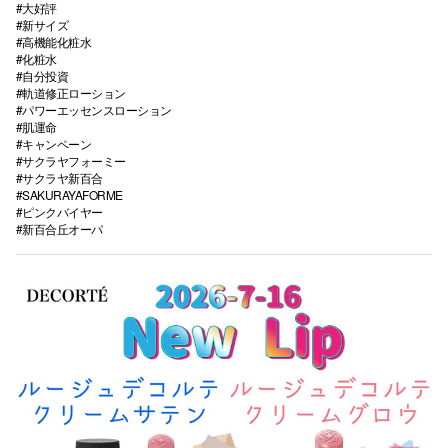
#大好評
#新サイズ
#高機能化粧水
#化粧水
#自分投資
#軌道修正ローション
#パワーエッセンスローション
#肌運命
#キャンペーン
#サクラヤフォーミー
#サクラヤ新百合
#SAKURAYAFORME
#ピンクバイヤー
#新百合丘オーパ