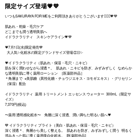
限定サイズ登場💗💙
いつもSAKURAYA FOR MEをご利用頂きありがとうございます💁🏻‍♀️💗💙
肌あれ・乾燥・毛穴ケア
どこまでも潤う透明美肌へ
イドラクラリティ スキンケアライン💗💙
💗7月1日(水)限定発売💙
大人気✨化粧水の限定グランドサイズ登場👏🏻✨
💗イドラクラリティ（肌あれ・保湿・毛穴・ニキビ）
肌を深く潤わせながら浸透＊。 肌あれ・ニキビを防ぎ、みずみずしく なめらか
な透明美肌に導く薬用ローション ［医薬部外品］
＊角層まで ※美肌糖（異性化糖・チョウジエキス・ヨモギエキス）・グリセリン
（保湿）配合
イドラクラリティ 薬用 トリートメント エッセンス ウォーター 300mL（限定サ
イズ）
7,370円(税込)
〜薬用 透明感化粧水〜 角層に深く浸透、潤い満ちた明るい肌へ💗
💙 イドラクラリティ ブライト（美白・肌あれ・保湿・毛穴・ニキビ）
深く浸透＊、角層から美しく整える。 肌あれを防ぎ、みずみずしく潤う 明るく
澄みきった肌に導く薬用美白化粧水。 [医薬部外品]