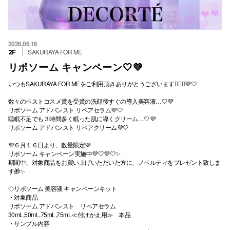
2026.06.16
SAKURAYA FOR ME
2F
リポソーム キャンペーン🤍💜
いつもSAKURAYA FOR MEをご利用頂きありがとうございます💁🏻‍♀️💜🤍
数々のベストコスメ賞を受賞の洗顔後すぐの導入美容液…🤍💜
リポソーム アドバンスト リペアセラム💜🤍
睡眠不足でも３時間多く眠った肌に導くクリーム…🤍💜
リポソーム アドバンスト リペアクリーム💜🤍
💜６月１６日より、数量限定💜
リポソーム キャンペーン実施中💜🤍💜🤍✨
期間中、対象商品をお買い上げいただいた方に、ノベルティをプレゼント致しま
す🎁✨
◇リポソーム 美容液 キャンペーンキット
・対象商品
リポソーム アドバンスト リペアセラム
30mL,50mL,75mL,75mL≪付けかえ用≫ 本品
・サンプル内容