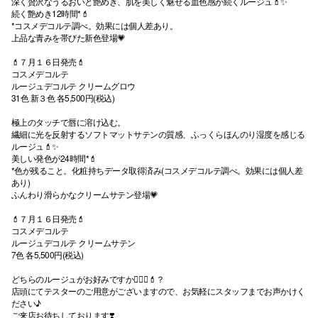
深く贅沢なうるおいと艶めき、肌を美しく魅せる血色感が続くルージュ💄✨
続く艶めき12時間*💄
*コスメデコルテ調べ。効果には個人差あり。
上品な青みを帯びた新色登場💗
💄７月１６日発売💄
コスメデコルテ
ルージュデコルテ クリームグロウ
31色 新３色 各5,500円(税込)
極上のタッチで唇に溶け込む。
繊細に光を反射するソフトマットサテンの質感、ふっくらほんのり湿度を感じる
ルージュ💄✨
美しい発色が24時間*💄
*色が残ること。化粧持ちデータ取得済み(コスメデコルテ調べ。効果には個人差
あり)
ふんわり滑らかなクリームサテン登場💗
💄７月１６日発売💄
コスメデコルテ
ルージュデコルテ クリームサテン
7色 各5,500円(税込)
どちらのルージュがお好みですか💁🏻‍♀️💄？
店頭にてテスターのご用意がございますので、お気軽にスタッフまでお声かけく
ださい♪
ご来店お待ちしております❣️