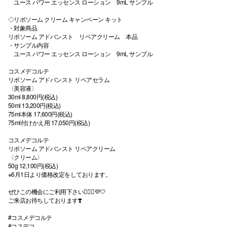
ユース パワー エッセンス ローション 9mL サンプル
◇リポソーム クリーム キャンペーン キット
・対象商品
リポソーム アドバンスト リペアクリーム 本品
・サンプル内容
ユース パワー エッセンス ローション 9mL サンプル
コスメデコルテ
リポソーム アドバンスト リペアセラム
〈美容液〉
30ml 8,800円(税込)
50ml 13,200円(税込)
75ml本体 17,600円(税込)
75ml付けかえ用 17,050円(税込)
コスメデコルテ
リポソーム アドバンスト リペアクリーム
〈クリーム〉
50g 12,100円(税込)
※6月1日より価格改定をしております。
ぜひこの機会にご利用下さい💁🏻‍♀️💜🤍
ご来店お待ちしております❣️
#コスメデコルテ
#コスデコ