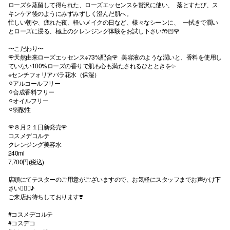
ローズを蒸留して得られた、ローズエッセンスを贅沢に使い、 落とすたび、ス
キンケア後のようにみずみずしく澄んだ肌へ。
忙しい朝や、疲れた夜、軽いメイクの日など、様々なシーンに、 一拭きで潤い
とローズに浸る、極上のクレンジング体験をお試し下さい🤲🏻🌹
〜こだわり〜
🌹天然由来ローズエッセンス※73%配合🌹 美容液のような潤いと、香料を使用し
ていない100%ローズの香りで肌も心も満たされるひとときを✨
※センチフォリアバラ花水（保湿）
⚪︎アルコールフリー
⚪︎合成香料フリー
⚪︎オイルフリー
⚪︎弱酸性
🌹８月２１日新発売🌹
コスメデコルテ
クレンジング美容水
240ml
7,700円(税込)
店頭にてテスターのご用意がございますので、お気軽にスタッフまでお声かけ下
さい💁🏻‍♀️♪
ご来店お待ちしております❣️
#コスメデコルテ
#コスデコ