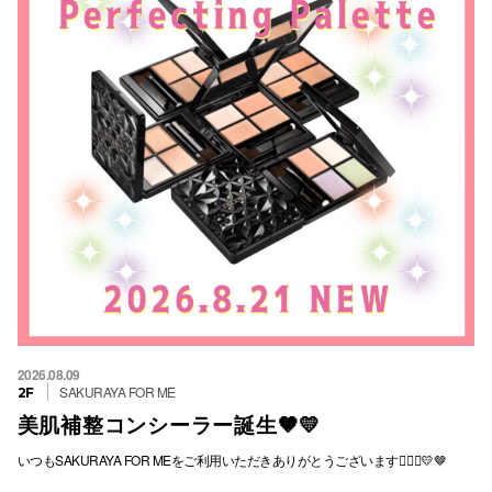
スタッフ
電話でお
公式SNS
企業情報
お問い合わせ
プライバシー
利用規約
2026.08.09
SAKURAYA FOR ME
2F
ソーシャルメ
美肌補整コンシーラー誕生🤎💛
いつもSAKURAYA FOR MEをご利用いただきありがとうございます💁🏻‍♀️💛🤎