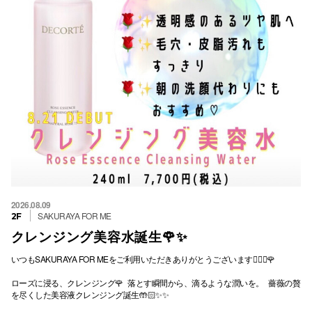
2026.08.09
SAKURAYA FOR ME
2F
クレンジング美容水誕生🌹✨
いつもSAKURAYA FOR MEをご利用いただきありがとうございます💁🏻‍♀️🌹
ローズに浸る、クレンジング🌹 落とす瞬間から、滴るような潤いを。 薔薇の贅
を尽くした美容液クレンジング誕生🤲🏻✨✨