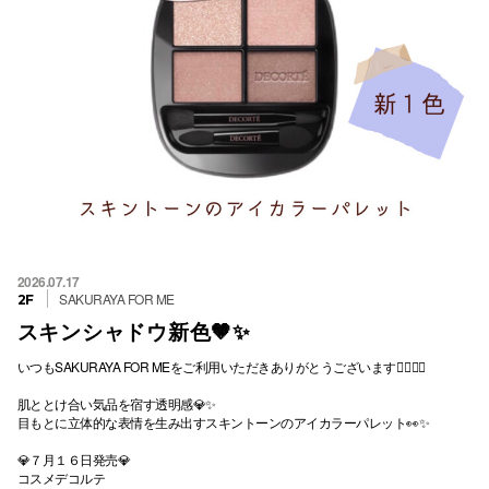
2026.07.17
SAKURAYA FOR ME
2F
スキンシャドウ新色🤎✨
いつもSAKURAYA FOR MEをご利用いただきありがとうございます💁🏻‍♀️✨
肌ととけ合い気品を宿す透明感💎✨
目もとに立体的な表情を生み出すスキントーンのアイカラーパレット👀✨
💎７月１６日発売💎
コスメデコルテ