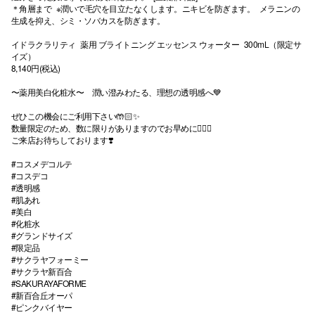
＊角層まで ※潤いで毛穴を目立たなくします。ニキビを防ぎます。 メラニンの
生成を抑え、シミ・ソバカスを防ぎます。
イドラクラリティ 薬用 ブライトニング エッセンス ウォーター 300mL（限定サ
イズ）
8,140円(税込)
〜薬用美白化粧水〜 潤い澄みわたる、理想の透明感へ💙
ぜひこの機会にご利用下さい🤲🏻✨
数量限定のため、数に限りがありますのでお早めに🙇🏻‍♀️
ご来店お待ちしております❣️
#コスメデコルテ
#コスデコ
#透明感
#肌あれ
#美白
#化粧水
#グランドサイズ
#限定品
#サクラヤフォーミー
#サクラヤ新百合
#SAKURAYAFORME
#新百合丘オーパ
#ピンクバイヤー