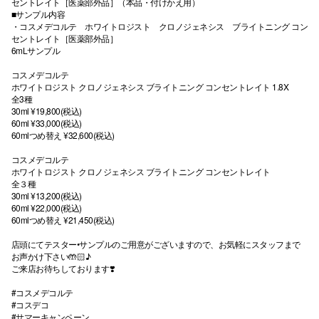
セントレイト［医薬部外品］（本品・付けかえ用）
■サンプル内容
・コスメデコルテ ホワイトロジスト クロノジェネシス ブライトニング コン
セントレイト［医薬部外品］
6mLサンプル
コスメデコルテ
ホワイトロジスト クロノジェネシス ブライトニング コンセントレイト 1.8X
全3種
30ml ¥19,800(税込)
60ml ¥33,000(税込)
60mlつめ替え ¥32,600(税込)
コスメデコルテ
ホワイトロジスト クロノジェネシス ブライトニング コンセントレイト
全３種
30ml ¥13,200(税込)
60ml ¥22,000(税込)
60mlつめ替え ¥21,450(税込)
店頭にてテスター•サンプルのご用意がございますので、お気軽にスタッフまで
お声かけ下さい🤲🏻♪
ご来店お待ちしております❣️
#コスメデコルテ
#コスデコ
#サマーキャンペーン