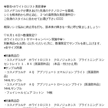
💎新生•ホワイトロジスト美容液💎
コスメデコルテが磨きあげた先進のテクノロジーを凝縮。
シミを根本的から抑え込む、２つの薬用美白美容液🤲🏻✨
ご自身のスタイルに合わせてお選び下さい💁🏻‍♀️✨
根深いシミ悩みに終止符を打ち、肌本来の輝きを一気に呼び覚ましましょう✨
🤍６月１６日〜数量限定🤍
ホワイトロジスト サマーキャンペーン実施中💎✨
対象商品※をお買い上げいただいた方に、数量限定でサンプルを差し上げます。
※全サイズ対象
■対象商品①
・コスメデコルテ ホワイトロジスト クロノジェネシス ブライトニング コン
セントレイト １．８Ｘ［医薬部外品］（本品・付けかえ用）
■サンプル内容
・コスメデコルテ ＡＱ アブソリュート エマルジョン ブライト［医薬部外
品］
14mLサンプル
・コスメデコルテ ＡＱ アブソリュート ローション ブライト［医薬部外品］
14mLサンプル
・フェイシャル ピュア コットン 14枚
■対象商品②
・コスメデコルテ ホワイトロジスト クロノジェネシス ブライトニング コン