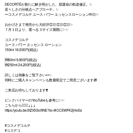
DECORTÉが新たに解き明かした、肌運命の軌道修正。✨
若々しさの分岐点へアプローチ。✨
〜コスメデコルテ ユース パワー エッセンスローション🤲🏻✨
おかげさまで発売から大好評👏🏻👏🏻👏🏻✨
７月１日より、選べる３サイズ展開に✨✨
コスメデコルテ
ユース パワー エッセンス ローション
150ml 16,500円(税込)
🆕80ml 9,900円(税込)
🆕250ml 24,200円(税込)
詳しくは画像をご覧下さい👀✨
同時にご購入キャンペーンも数量限定でご用意ございます🎁
ご来店お待ちしております❣️
ピンクバイヤーのYouTubeも参考に✨✨
こちらから💁🏻‍♀️↓↓↓
https://youtu.be/3fZX55o0fNE?si=f4CCEWFK2jHoEs
#コスメデコルテ
#コスデコ