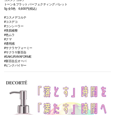
トーン＆フラット パーフェクティング パレット
5g 全5色 6,600円(税込)
#コスメデコルテ
#コスデコ
仙台フォ
#コンシーラー
#美肌補整
#色ムラ
#クマ
#透明感
#サクラヤフォーミー
#サクラヤ新百合
#SAKURAYAFORME
#新百合丘オーパ
#ピンクバイヤー