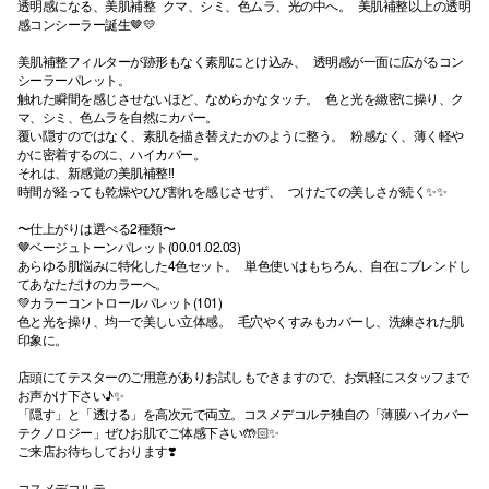
透明感になる、美肌補整 クマ、シミ、色ムラ、光の中へ。 美肌補整以上の透明
感コンシーラー誕生🤎💛
秋田オ
美肌補整フィルターが跡形もなく素肌にとけ込み、 透明感が一面に広がるコン
高崎オ
シーラーパレット。
触れた瞬間を感じさせないほど、なめらかなタッチ。 色と光を緻密に操り、ク
マ、シミ、色ムラを自然にカバー。
新百合丘
覆い隠すのではなく、素肌を描き替えたかのように整う。 粉感なく、薄く軽や
かに密着するのに、ハイカバー。
三宮オ
それは、新感覚の美肌補整‼︎
時間が経っても乾燥やひび割れを感じさせず、 つけたての美しさが続く✨✨
キャナルシ
〜仕上がりは選べる2種類〜
那覇オ
🤎ベージュトーンパレット(00.01.02.03)
あらゆる肌悩みに特化した4色セット。 単色使いはもちろん、自在にブレンドし
てあなただけのカラーへ。
💚カラーコントロールパレット(101)
色と光を操り、均一で美しい立体感。 毛穴やくすみもカバーし、洗練された肌
印象に。
店頭にてテスターのご用意がありお試しもできますので、お気軽にスタッフまで
お声かけ下さい♪✨
「隠す」と「透ける」を高次元で両立。コスメデコルテ独自の「薄膜ハイカバー
横浜ビ
テクノロジー」ぜひお肌でご体感下さい🤲🏻✨
ご来店お待ちしております❣️
コスメデコルテ