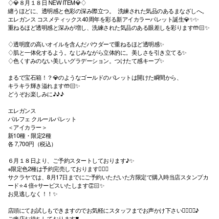
♢💎８月１８日 NEW ITEM💎♢
纏うほどに、透明感と色彩の深み際立つ。 洗練された気品のあるまなざしへ。
秋田オ
エレガンス コスメティックス40周年を彩る新アイカラーパレット誕生💎✨✨
重ねるほど透明感と深みが増し、洗練された気品のある眼差しを彩ります🤲🏻✨
高崎オ
♢透明度の高いオイルを含んだパウダーで重ねるほど透明感✨
♢肌と一体化するよう。なじみながら立体的に。美しさを引き立てる✨
新百合丘
♢色くすみのない美しいグラデーション。つけたて感キープ✨
三宮オ
まるで宝石箱！？💎のようなゴールドのパレットは開けた瞬間から、
キラキラ輝き溢れます🤲🏻✨
キャナルシ
どうぞお楽しみに♪♪♪
那覇オ
エレガンス
パルフェ クルールパレット
＜アイカラー＞
新10種・限定2種
各 7,700円（税込）
６月１８日より、ご予約スタートしております♪✨
※限定色2種は予約完売しております🙇🏻‍♀️
サクラヤでは、8月17日までにご予約いただいた方限定で購入時当店スタンプカ
ード⭐️４倍⭐️サービスいたします👏🏻✨
横浜ビ
お見逃しなく！！✨
店頭にてお試しもできますのでお気軽にスタッフまでお声かけ下さい💁🏻‍♀️✨♪
ご来店お待ちしております❣️