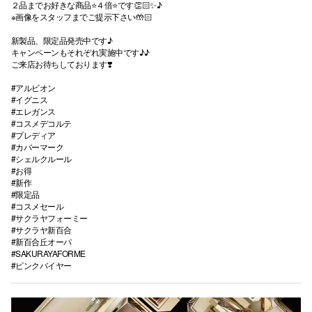
２品までお好きな商品⭐️４倍⭐️です👏🏻✨♪
※画像をスタッフまでご提示下さい🤲🏻
新製品、限定品発売中です♪
キャンペーンもそれぞれ実施中です♪♪
ご来店お待ちしております❣️
#アルビオン
#イグニス
#エレガンス
#コスメデコルテ
#プレディア
#カバーマーク
#シェルクルール
#お得
#新作
#限定品
#コスメセール
#サクラヤフォーミー
#サクラヤ新百合
#新百合丘オーパ
#SAKURAYAFORME
#ピンクバイヤー