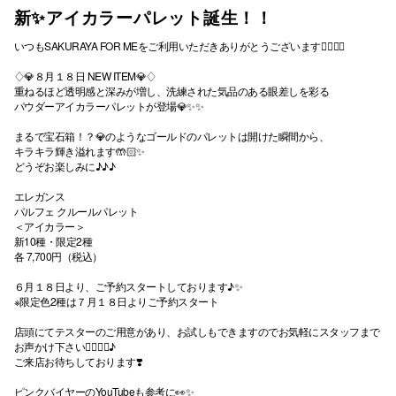
新✨アイカラーパレット誕生！！
いつもSAKURAYA FOR MEをご利用いただきありがとうございます💁🏻‍♀️✨
♢💎８月１８日 NEW ITEM💎♢
重ねるほど透明感と深みが増し、洗練された気品のある眼差しを彩る
パウダーアイカラーパレットが登場💎✨✨
まるで宝石箱！？💎のようなゴールドのパレットは開けた瞬間から、
キラキラ輝き溢れます🤲🏻✨
どうぞお楽しみに♪♪♪
エレガンス
パルフェ クルールパレット
＜アイカラー＞
新10種・限定2種
各 7,700円（税込）
６月１８日より、ご予約スタートしております♪✨
※限定色2種は７月１８日よりご予約スタート
店頭にてテスターのご用意があり、お試しもできますのでお気軽にスタッフまで
お声かけ下さい💁🏻‍♀️✨♪
ご来店お待ちしております❣️
ピンクバイヤーのYouTubeも参考に👀✨