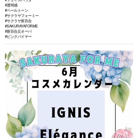
#透明感
#ペールトーン
#サクラヤフォーミー
#サクラヤ新百合
#SAKURAYAFORME
#新百合丘オーパ
#ピンクバイヤー