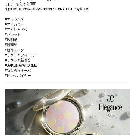
↓↓↓こちらから💁🏻‍♀️
https://youtu.be/w3mMAizdMRs?si=eNXdsCE_Oytk1Isy
#エレガンス
#アイカラー
#アイシャドウ
#パレット
#透明感
#新商品
#新作メイク
#サクラヤフォーミー
#サクラヤ新百合
#SAKURAYAFORME
#新百合丘オーパ
#ピンクバイヤー