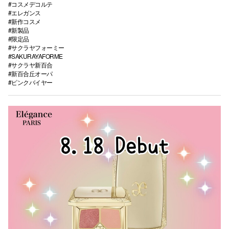
#コスメデコルテ
#エレガンス
#新作コスメ
#新製品
#限定品
#サクラヤフォーミー
#SAKURAYAFORME
#サクラヤ新百合
#新百合丘オーパ
#ピンクバイヤー