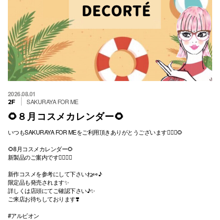
2026.08.01
SAKURAYA FOR ME
2F
🌻８月コスメカレンダー🌻
いつもSAKURAYA FOR MEをご利用頂きありがとうございます💁🏻‍♀️🌻
🌻8月コスメカレンダー🌻
新製品のご案内です💁🏻‍♀️✨
新作コスメを参考にして下さいね👀♪
限定品も発売されます✨
詳しくは店頭にてご確認下さい♪✨
ご来店お待ちしております❣️
#アルビオン