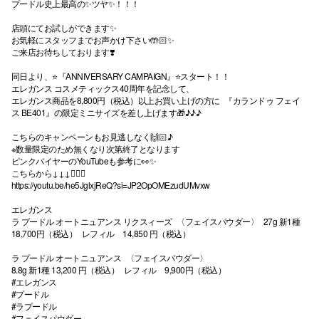
プードル史上最高の✨ツヤ✨！！！
店頭にてお試しができます✨
お気軽にスタッフまでお声かけ下さい🤲🏻✨
ご来店お待ちしております❣️
同日より、⭐️『ANNIVERSARY CAMPAIGN』⭐️スタート！！
エレガンス コスメティックス40周年を記念して、
エレガンス商品を8,800円（税込）以上お買い上げの方に 『カランドゥ フェイ
ス BE401』の限定ミニサイズを差し上げます🎁♪♪♪
こちらのキャンペーンもお見逃しなく🙌🏻♪
※数量限定のため無くなり次第終了となります
ピンクバイヤーのYouTubeも参考に👀✨
こちらから↓↓↓💁🏻‍♀️
https://youtu.be/he5JglxjReQ?si=JP2OpOMEzudUMvxw
エレガンス
ラ プードル オートニュアンス リクスィーズ 〈フェイスパウダー〉 27g 新1種
18,700円（税込） レフィル 14,850 円（税込）
ラ プードル オートニュアンス 〈フェイスパウダー〉
8.8g 新1種 13,200 円（税込） レフィル 9,900円（税込）
#エレガンス
#プードル
#ラプードル
#フェイスパウダー