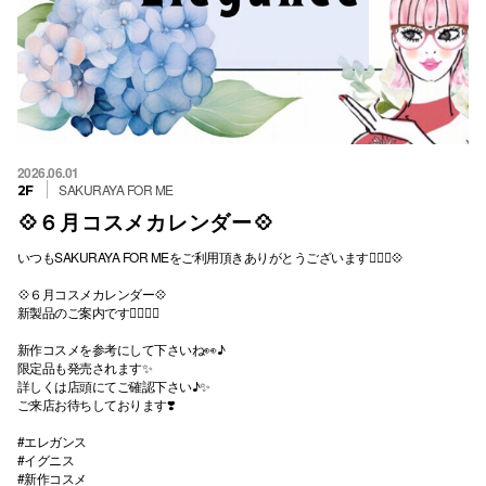
2026.06.01
SAKURAYA FOR ME
2F
💠６月コスメカレンダー💠
いつもSAKURAYA FOR MEをご利用頂きありがとうございます💁🏻‍♀️💠
💠６月コスメカレンダー💠
新製品のご案内です💁🏻‍♀️✨
新作コスメを参考にして下さいね👀♪
限定品も発売されます✨
詳しくは店頭にてご確認下さい♪✨
ご来店お待ちしております❣️
#エレガンス
#イグニス
#新作コスメ