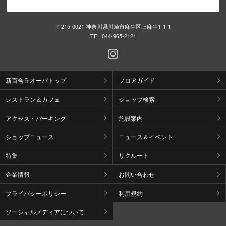
〒215-0021 神奈川県川崎市麻生区上麻生1-1-1
TEL:
044-965-2121
新百合丘オーパトップ
フロアガイド
レストラン＆カフェ
ショップ検索
アクセス・パーキング
施設案内
ショップニュース
ニュース＆イベント
特集
リクルート
企業情報
お問い合わせ
プライバシーポリシー
利用規約
ソーシャルメディアについて