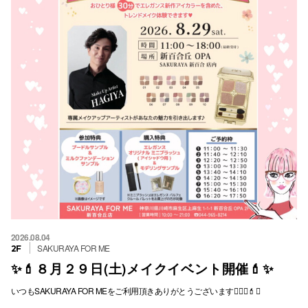
2026.08.04
SAKURAYA FOR ME
2F
✨💄８月２９日(土)メイクイベント開催💄✨
いつもSAKURAYA FOR MEをご利用頂きありがとうございます💁🏻‍♀️💄✨