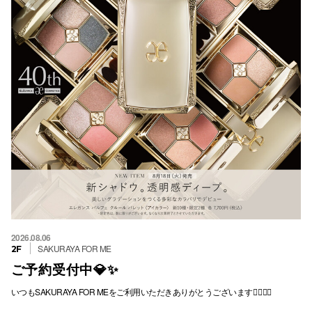
スタッフ
電話でお
公式SNS
企業情報
お問い合わせ
プライバシー
利用規約
2026.08.06
SAKURAYA FOR ME
2F
ソーシャルメ
ご予約受付中💎✨
いつもSAKURAYA FOR MEをご利用いただきありがとうございます💁🏻‍♀️✨