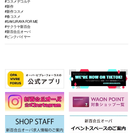
#コスメデコルテ
#新作
#新作コスメ
#春コスメ
#SAKURAYA FOR ME
#サクラヤ新百合
#新百合丘オーパ
#ピンクバイヤー