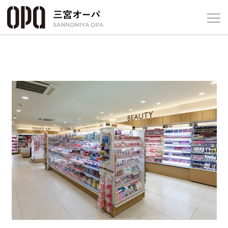
Foreign Customers
Select Language
▼
フロアガ
ショップ
レストラ
施設案内
アクセス
スタッフ