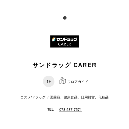
電話でお
公式SNS
企業情報
サンドラッグ CARER
お問い合わせ
プライバシー
1F
フロアガイド
利用規約
ソーシャルメ
コスメ/ドラッグ ／医薬品、健康食品、日用雑貨、化粧品
TEL
078-587-7571
秋田オ