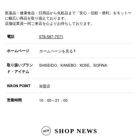
高崎オ
医薬品・健康食品・日用品から化粧品まで「安心・信頼・便利」をモットー
に幅広い商品を取り揃えております。
新百合丘
店舗従業員一同ご来店を心よりお待ちしております。
三宮オ
電話
078-587-7571
キャナルシ
ホームページ
ホームページを見る
那覇オ
取り扱いブラン
SHISEIDO、KANEBO、KOSE、SOFINA
ド・アイテム
WAON POINT
加盟店
営業時間
10：00～21：00
横浜ビ
SHOP NEWS