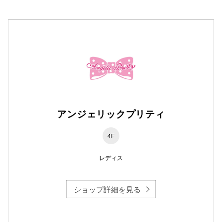
高崎オ
新百合丘
三宮オ
キャナルシ
那覇オ
アンジェリックプリティ
4F
レディス
横浜ビ
ショップ詳細を見る