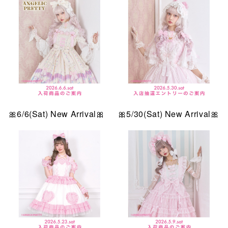
🎀6/6(Sat) New Arrival🎀
🎀5/30(Sat) New Arrival🎀