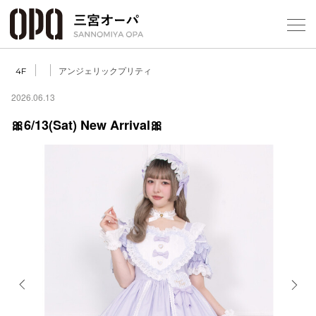
Foreign Customers
Select Language
▼
アンジェリックプリティ
4F
2026.06.13
🎀6/13(Sat) New Arrival🎀
フロアガ
ショップ
レストラ
施設案内
アクセス
Previous
Next
スタッフ