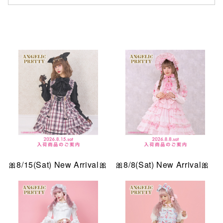
仙台フォ
🎀8/15(Sat) New Arrival🎀
🎀8/8(Sat) New Arrival🎀