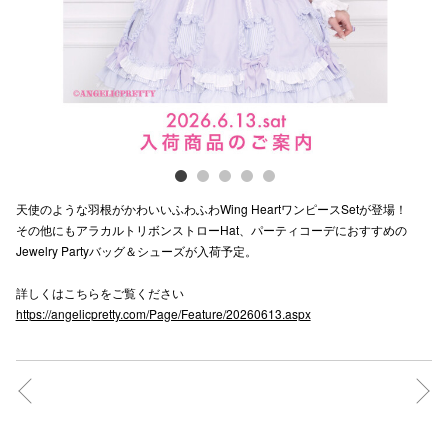
電話でお
公式SNS
企業情報
天使のような羽根がかわいいふわふわWing HeartワンピースSetが登場！
お問い合わせ
その他にもアラカルトリボンストローHat、パーティコーデにおすすめの
Jewelry Partyバッグ＆シューズが入荷予定。
プライバシー
利用規約
詳しくはこちらをご覧ください
https://angelicpretty.com/Page/Feature/20260613.aspx
ソーシャルメ
秋田オ