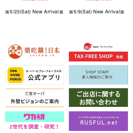
🎀5/23(Sat) New Arrival🎀
🎀5/9(Sat) New Arrival🎀