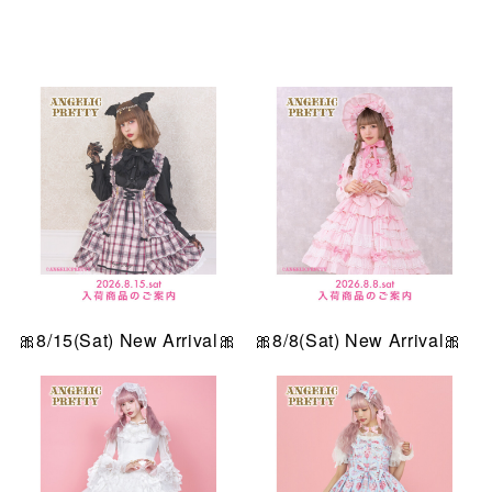
仙台フォ
🎀8/15(Sat) New Arrival🎀
🎀8/8(Sat) New Arrival🎀