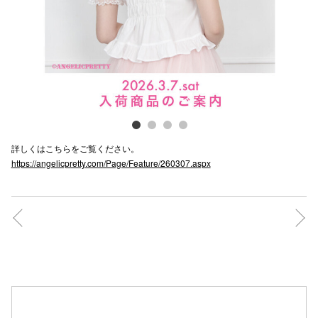
電話でお
公式SNS
企業情報
詳しくはこちらをご覧ください。
お問い合わせ
https://angelicpretty.com/Page/Feature/260307.aspx
プライバシー
利用規約
ソーシャルメ
秋田オ