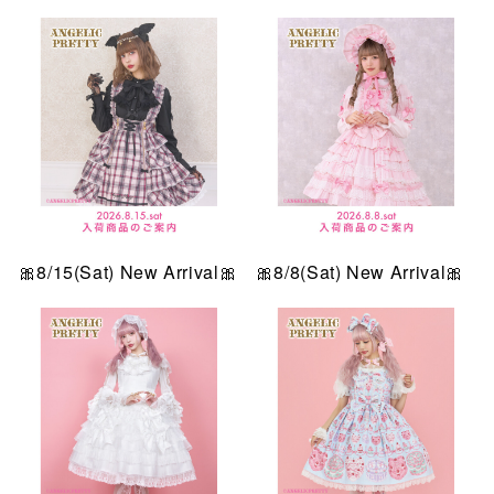
仙台フォ
🎀8/15(Sat) New Arrival🎀
🎀8/8(Sat) New Arrival🎀