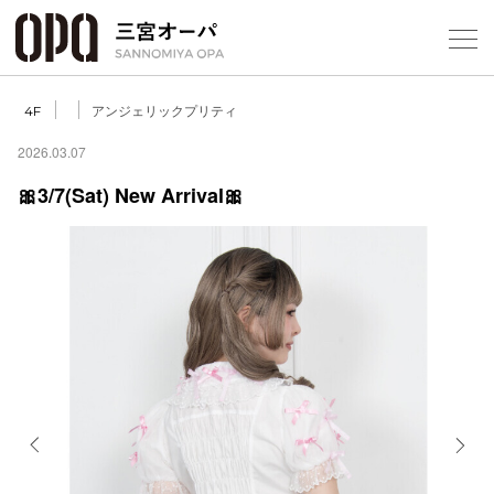
Foreign Customers
Select Language
▼
アンジェリックプリティ
4F
2026.03.07
🎀3/7(Sat) New Arrival🎀
フロアガ
ショップ
レストラ
施設案内
アクセス
Previous
Next
スタッフ