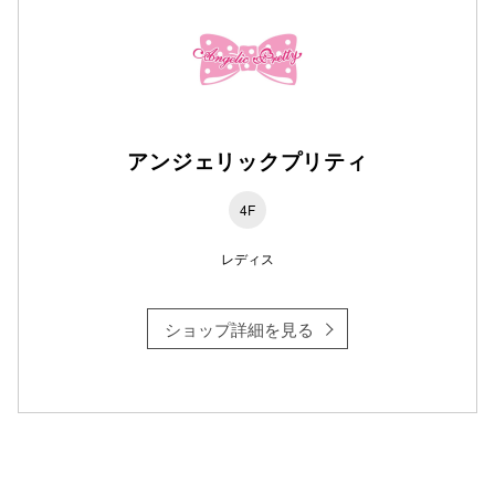
高崎オ
新百合丘
三宮オ
アンジェリックプリティ
キャナルシ
4F
那覇オ
レディス
ショップ詳細を見る
横浜ビ