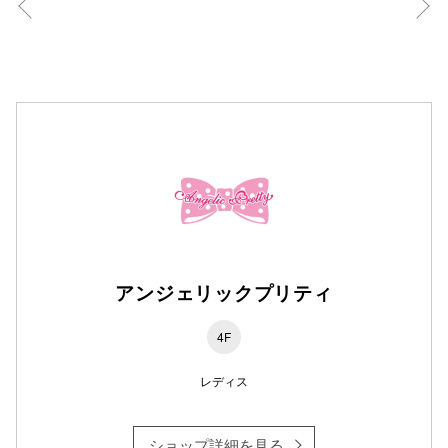
高崎オ
新百合丘
三宮オ
キャナルシ
那覇オ
アンジェリックプリティ
4F
横浜ビ
レディス
ショップ詳細を見る