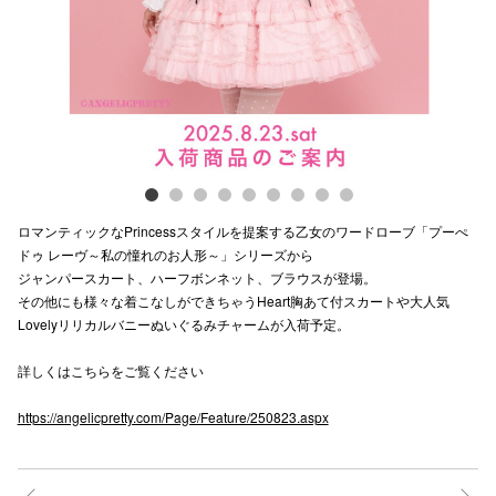
電話でお
公式SNS
企業情報
ロマンティックなPrincessスタイルを提案する乙女のワードローブ「プーぺ
お問い合わせ
ドゥ レーヴ～私の憧れのお人形～」シリーズから
ジャンパースカート、ハーフボンネット、ブラウスが登場。
プライバシー
その他にも様々な着こなしができちゃうHeart胸あて付スカートや大人気
利用規約
Lovelyリリカルバニーぬいぐるみチャームが入荷予定。
ソーシャルメ
詳しくはこちらをご覧ください
https://angelicpretty.com/Page/Feature/250823.aspx
秋田オ