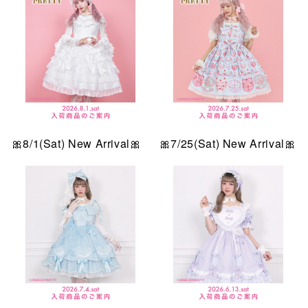
🎀8/1(Sat) New Arrival🎀
🎀7/25(Sat) New Arrival🎀