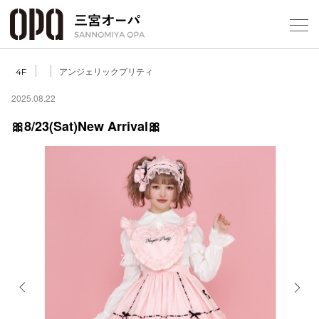
Foreign Customers
Select Language
▼
アンジェリックプリティ
4F
2025.08.22
🎀8/23(Sat)New Arrival🎀
フロアガ
ショップ
レストラ
施設案内
アクセス
Previous
Next
スタッフ