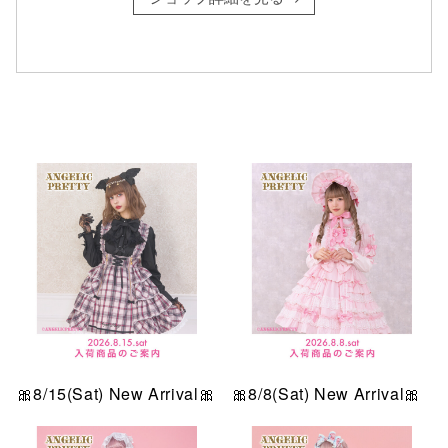
仙台フォ
🎀8/15(Sat) New Arrival🎀
🎀8/8(Sat) New Arrival🎀