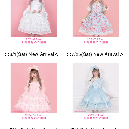
🎀8/1(Sat) New Arrival🎀
🎀7/25(Sat) New Arrival🎀