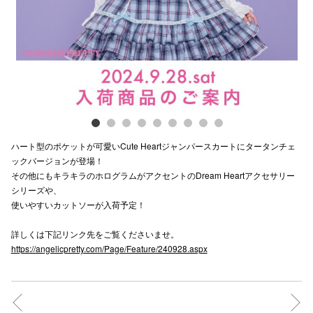
電話でお
公式SNS
企業情報
ハート型のポケットが可愛いCute Heartジャンパースカートにタータンチェ
お問い合わせ
ックバージョンが登場！
その他にもキラキラのホログラムがアクセントのDream Heartアクセサリー
プライバシー
シリーズや、
利用規約
使いやすいカットソーが入荷予定！
ソーシャルメ
詳しくは下記リンク先をご覧くださいませ。
https://angelicpretty.com/Page/Feature/240928.aspx
秋田オ