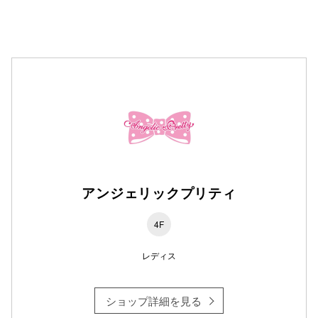
高崎オ
新百合丘
三宮オ
キャナルシ
那覇オ
アンジェリックプリティ
4F
横浜ビ
レディス
ショップ詳細を見る