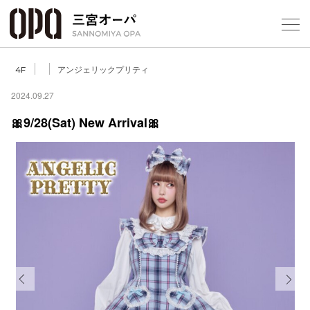
Foreign Customers
Select Language
▼
アンジェリックプリティ
4F
2024.09.27
🎀9/28(Sat) New Arrival🎀
フロアガ
ショップ
レストラ
施設案内
アクセス
Previous
Next
スタッフ