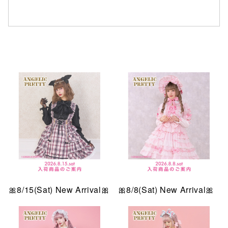
仙台フォ
🎀8/15(Sat) New Arrival🎀
🎀8/8(Sat) New Arrival🎀