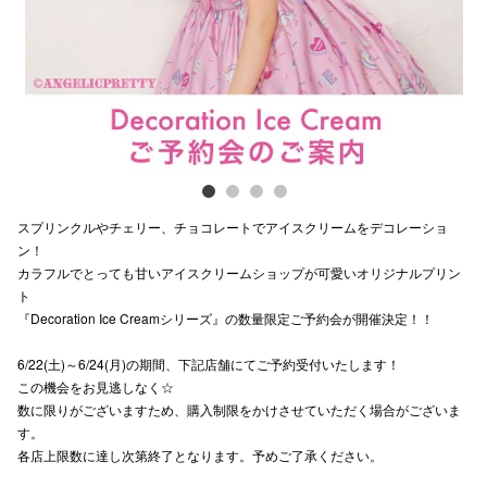
電話でお
公式SNS
企業情報
スプリンクルやチェリー、チョコレートでアイスクリームをデコレーショ
お問い合わせ
ン！
カラフルでとっても甘いアイスクリームショップが可愛いオリジナルプリン
プライバシー
ト
利用規約
『Decoration Ice Creamシリーズ』の数量限定ご予約会が開催決定！！
ソーシャルメ
6/22(土)～6/24(月)の期間、下記店舗にてご予約受付いたします！
この機会をお見逃しなく☆
数に限りがございますため、購入制限をかけさせていただく場合がございま
す。
各店上限数に達し次第終了となります。予めご了承ください。
秋田オ