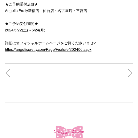
★ご予約受付店舗★
高崎オ
Angelic Pretty新宿店・仙台店・名古屋店・三宮店
新百合丘
★ご予約受付期間★
2024/6/22(土)～6/24(月)
三宮オ
詳細はオフィシャルホームページをご覧くださいませ♪
キャナルシ
https://angelicpretty.com/Page/Feature/202406.aspx
那覇オ
横浜ビ