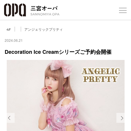
Foreign Customers
Select Language
▼
アンジェリックプリティ
4F
2024.06.21
Decoration Ice Creamシリーズご予約会開催
フロアガ
ショップ
レストラ
施設案内
アクセス
Previous
Next
スタッフ