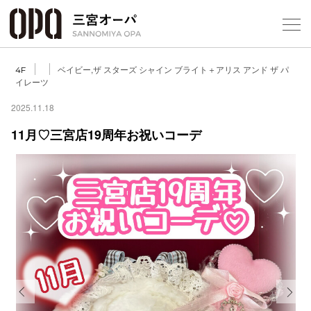
Foreign Customers
Select Language
▼
ベイビー,ザ スターズ シャイン ブライト＋アリス アンド ザ パ
4F
イレーツ
2025.11.18
フロアガ
11月♡三宮店19周年お祝いコーデ
ショップ
レストラ
施設案内
アクセス
スタッフ
Previous
Next