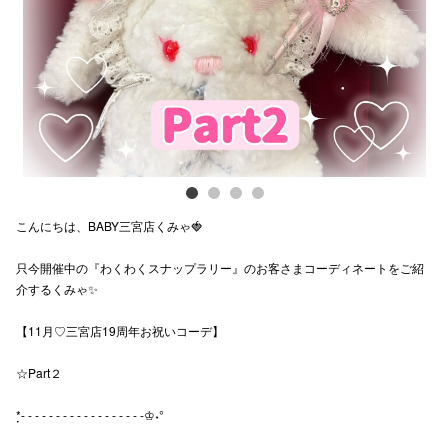
電話でお
公式SNS
企業情報
お問い合わせ
こんにちは、BABY三宮店くみゃ🍓
プライバシー
只今開催中の『わくわくスナップラリー』のお客さまコーディネートをご紹
介するくみゃ✨
利用規約
ソーシャルメ
【11月♡三宮店19周年お祝いコーデ】
☆Part２
*̣̣- - - - - - - - - - - - - - - - - -♔˖°
秋田オ