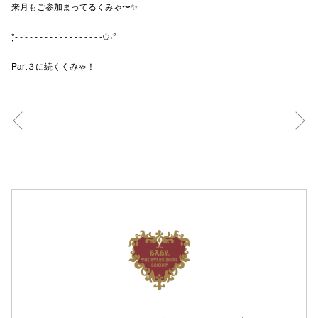
来月もご参加まってるくみゃ〜✨
*̣̣- - - - - - - - - - - - - - - - - -♔˖°
Part３に続くくみゃ！