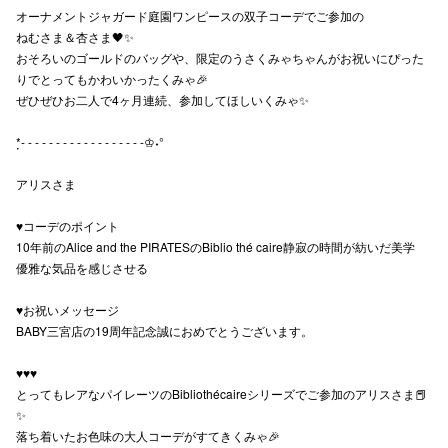
オーナメントジャガード庭園ワンピースの双子コーデでご参加の
ねむさま＆杏さま🖤✨
おそろいのゴールドのバッグや、限定のうさくみゃちゃんがお祝いにぴった
りでとってもかわいかったくみゃ🎉
ぜひぜひお二人で4ヶ月連続、参加してほしいくみゃ✨
*̣̣- - - - - - - - - - - - - - - - - -♔˖°
アリスさま
♥コーデのポイント
10年前のAlice and the PIRATESのBiblio thé caire静寂の時間が紡いだ美学
優雅な気品を感じさせる
♥お祝いメッセージ
BABY三宮店の19周年記念誠におめでとうございます。
♥♥♥
とってもレアなパイレーツのBibliothécaireシリーズでご参加のアリスさま📕
✨
落ち着いたお色味の大人コーデがすてきくみゃ🎉