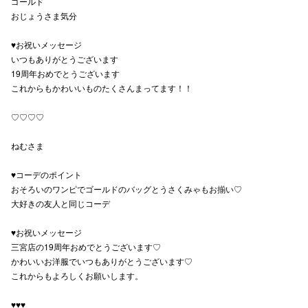
ゴールド
おじょうさま気分
仙台フォ
♥お祝いメッセージ
いつもありがとうございます
19周年おめでとうございます
これからもかわいいものたくさんまってます！！
♡♡♡♡
ねむさま
♥コーデのポイント
おそろいのワンピでゴールドのバッグとうさくみゃもお揃い♡
大好きの友人と同じコーデ
♥お祝いメッセージ
三宮店の19周年おめでとうございます♡
かわいいお洋服でいつもありがとうございます♡
これからもよろしくお願いします。
♥♥♥