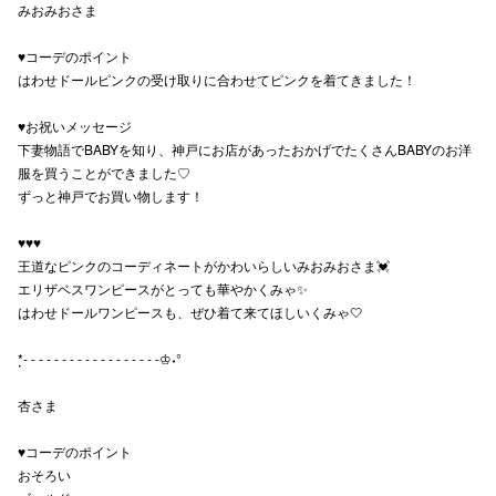
みおみおさま
高崎オ
♥コーデのポイント
はわせドールピンクの受け取りに合わせてピンクを着てきました！
新百合丘
三宮オ
♥お祝いメッセージ
下妻物語でBABYを知り、神戸にお店があったおかげでたくさんBABYのお洋
キャナルシ
服を買うことができました♡
ずっと神戸でお買い物します！
那覇オ
♥♥♥
王道なピンクのコーディネートがかわいらしいみおみおさま💓
エリザベスワンピースがとっても華やかくみゃ✨
はわせドールワンピースも、ぜひ着て来てほしいくみゃ‎🤍
*̣̣- - - - - - - - - - - - - - - - - -♔˖°
横浜ビ
杏さま
♥コーデのポイント
おそろい