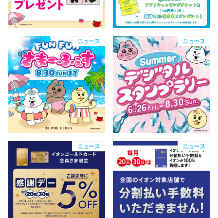
電話でお
ニュース
ニュース
公式SNS
企業情報
お問い合わせ
プライバシー
利用規約
ニュース
ニュース
ソーシャルメ
秋田オ