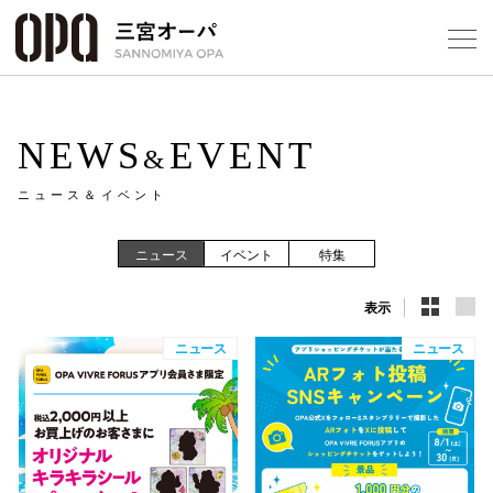
Foreign Customers
Select Language
▼
NEWS
EVENT
&
ニュース＆イベント
フロアガ
ニュース
イベント
特集
ショップ
表示
レストラ
ニュース
ニュース
施設案内
アクセス
スタッフ