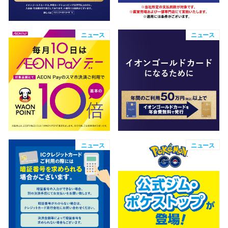
高崎オ
ニュース
ニュース
新百合丘
三宮オ
キャナルシ
那覇オ
ニュース
ニュース
横浜ビ