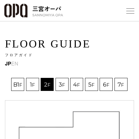
Foreign Customers
Select Language
▼
FLOOR GUIDE
フロアガイド
フロアガ
JP
EN
ショップ
B1
1
2
3
4
5
6
7
F
F
F
F
F
F
F
F
レストラ
施設案内
アクセス
スタッフ