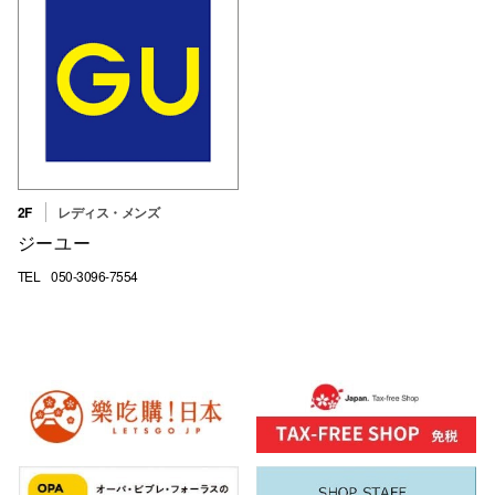
高崎オ
新百合丘
三宮オ
キャナルシ
那覇オ
2F
レディス・メンズ
ジーユー
TEL
050-3096-7554
横浜ビ