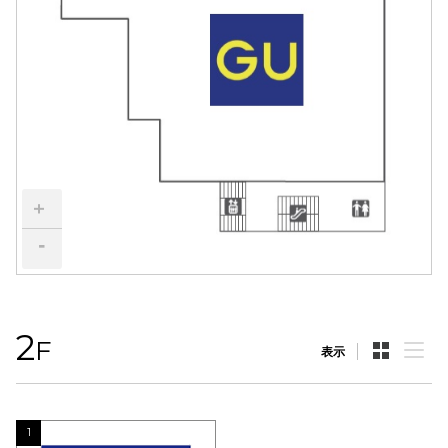
電話でお
公式SNS
企業情報
+
お問い合わせ
-
プライバシー
利用規約
ソーシャルメ
2
F
表示
1
秋田オ