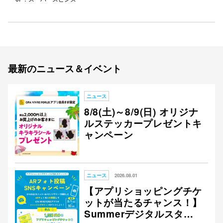
仙台フォ
最新のニュース＆イベント
ニュース
8/8(土)～8/9(日) オリジナ
ルステッカープレゼントキ
ャンペーン
ニュース
2026.08.01
【アプリショッピングチケ
ットが当たるチャンス！】
Summerデジタルスタン