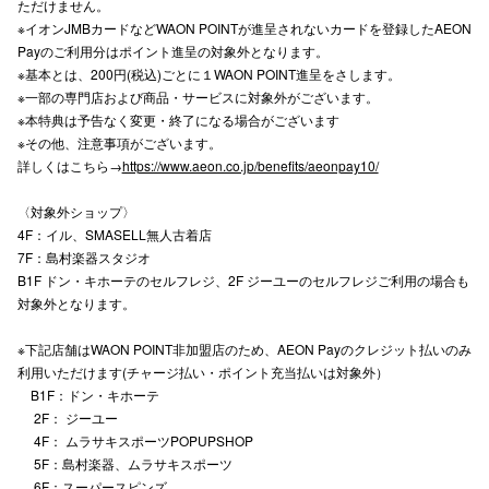
ただけません。
※イオンJMBカードなどWAON POINTが進呈されないカードを登録したAEON
高崎オ
Payのご利用分はポイント進呈の対象外となります。
※基本とは、200円(税込)ごとに１WAON POINT進呈をさします。
新百合丘
※一部の専門店および商品・サービスに対象外がございます。
※本特典は予告なく変更・終了になる場合がございます
三宮オ
※その他、注意事項がございます。
キャナルシ
詳しくはこちら→
https://www.aeon.co.jp/benefits/aeonpay10/
那覇オ
〈対象外ショップ〉
4F：イル、SMASELL無人古着店
7F：島村楽器スタジオ
B1F ドン・キホーテのセルフレジ、2F ジーユーのセルフレジご利用の場合も
対象外となります。
※下記店舗はWAON POINT非加盟店のため、AEON Payのクレジット払いのみ
利用いただけます(チャージ払い・ポイント充当払いは対象外）
横浜ビ
B1F：ドン・キホーテ
2F： ジーユー
4F： ムラサキスポーツPOPUPSHOP
5F：島村楽器、ムラサキスポーツ
6F：スーパースピンズ