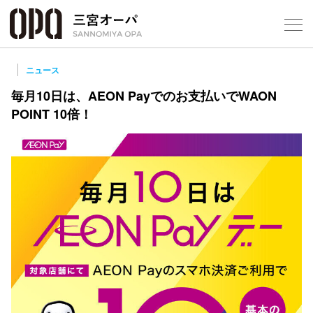
Foreign Customers
Select Language
▼
ニュース
毎月10日は、AEON Payでのお支払いでWAON
POINT 10倍！
フロアガ
ショップ
レストラ
施設案内
アクセス
スタッフ