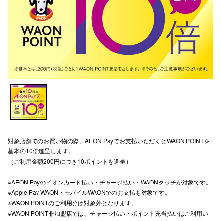
電話でお
公式SNS
企業情報
お問い合わせ
プライバシー
対象店舗でのお買い物の際、AEON Payでお支払いただくとWAON POINTを
利用規約
基本の10倍進呈します。
ソーシャルメ
（ご利用金額200円につき10ポイントを進呈）
※AEON Payのイオンカード払い・チャージ払い・WAONタッチが対象です。
※Apple Pay WAON・モバイルWAONでのお支払も対象です。
※WAON POINTのご利用分は対象外となります。
※WAON POINT非加盟店では、チャージ払い・ポイント充当払いはご利用い
秋田オ