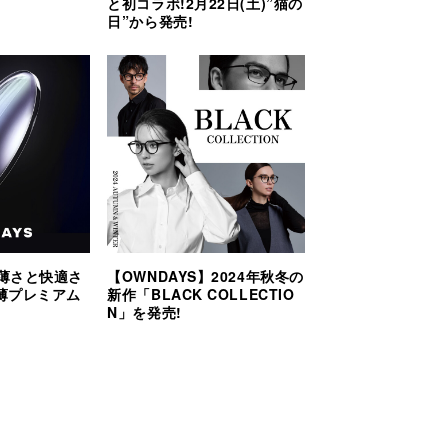
と初コラボ!2月22日(土)”猫の
日”から発売!
】薄さと快適さ
【OWNDAYS】2024年秋冬の
薄プレミアム
新作「BLACK COLLECTIO
N」を発売!