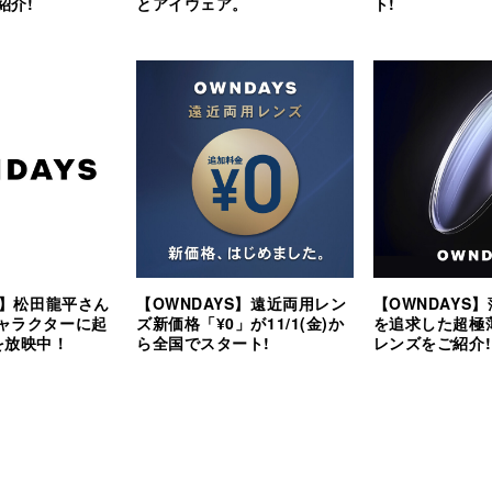
紹介!
とアイウェア。
ト!
S】松田龍平さん
【OWNDAYS】遠近両用レン
【OWNDAYS
ャラクターに起
ズ新価格「¥0」が11/1(金)か
を追求した超極
を放映中！
ら全国でスタート!
レンズをご紹介!