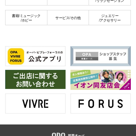
/リラクゼーション
秋田オ
書籍/ミュージック
ジュエリー
サービス/その他
/ホビー
/アクセサリー
高崎オ
新百合丘
三宮オ
キャナルシ
那覇オ
横浜ビ