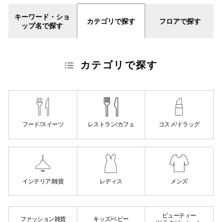
スタッフ
キーワード・ショ
カテゴリで探す
フロアで探す
ップ名で探す
電話でお
カテゴリで探す
公式SNS
企業情報
フード/スイーツ
レストラン/カフェ
コスメ/ドラッグ
お問い合わせ
プライバシー
利用規約
ソーシャルメ
インテリア/雑貨
レディス
メンズ
ビューティー
ファッション雑貨
キッズ/ベビー