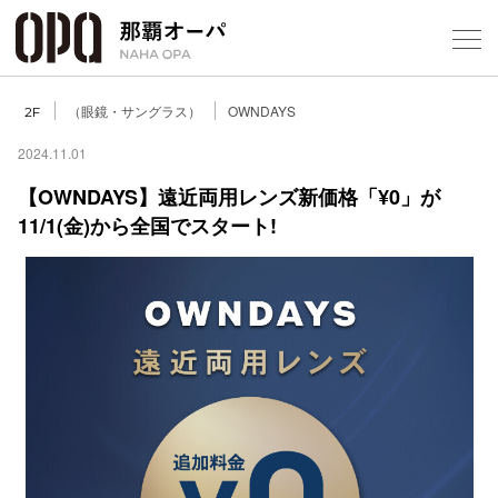
Select Language
▼
（眼鏡・サングラス）
OWNDAYS
2F
2024.11.01
【OWNDAYS】遠近両用レンズ新価格「¥0」が
11/1(金)から全国でスタート!
フロアガ
ショップ
レストラ
施設案内
アクセス