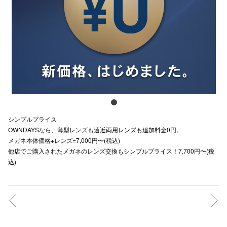
スタッフ
電話でお
公式SNS
企業情報
シンプルプライス
お問い合わせ
OWNDAYSなら、薄型レンズも遠近両用レンズも追加料金0円。
メガネ本体価格+レンズ=7,000円〜(税込)
プライバシー
他店でご購入されたメガネのレンズ交換もシンプルプライス！7,700円〜(税
込)
利用規約
ソーシャルメ