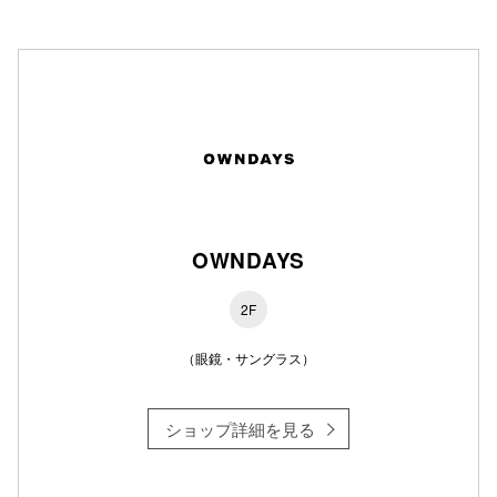
秋田オ
高崎オ
新百合丘
三宮オ
キャナルシ
那覇オ
OWNDAYS
2F
（眼鏡・サングラス）
横浜ビ
ショップ詳細を見る