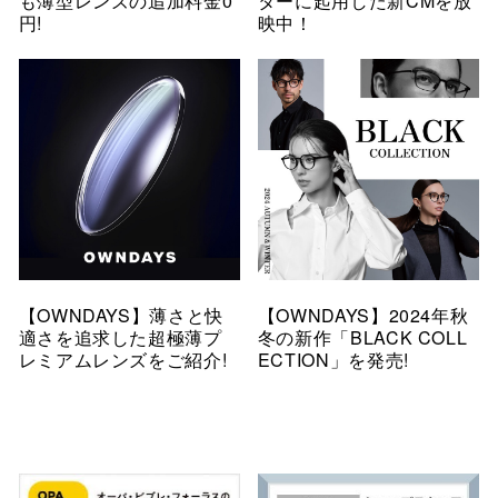
も薄型レンズの追加料金0
ターに起用した新CMを放
円!
映中！
【OWNDAYS】薄さと快
【OWNDAYS】2024年秋
適さを追求した超極薄プ
冬の新作「BLACK COLL
レミアムレンズをご紹介!
ECTION」を発売!