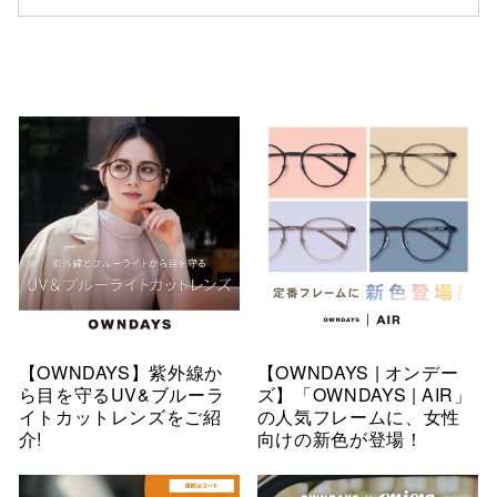
仙台フォ
【OWNDAYS】紫外線か
【OWNDAYS | オンデー
ら目を守るUV&ブルーラ
ズ】「OWNDAYS | AIR」
イトカットレンズをご紹
の人気フレームに、女性
介!
向けの新色が登場！