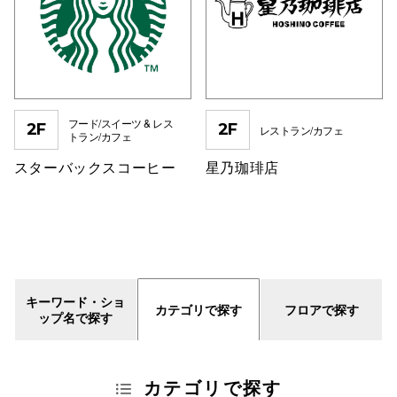
スタッフ
電話でお
公式SNS
フード/スイーツ & レス
2F
2F
レストラン/カフェ
トラン/カフェ
スターバックスコーヒー
星乃珈琲店
企業情報
お問い合わせ
プライバシー
利用規約
キーワード・ショ
カテゴリで探す
フロアで探す
ップ名で探す
ソーシャルメ
カテゴリで探す