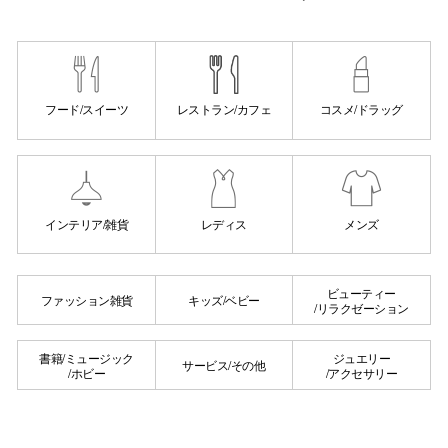
秋田オ
高崎オ
新百合丘
フード/スイーツ
レストラン/カフェ
コスメ/ドラッグ
三宮オ
キャナルシ
インテリア/雑貨
レディス
メンズ
那覇オ
ビューティー
ファッション雑貨
キッズ/ベビー
/リラクゼーション
書籍/ミュージック
ジュエリー
サービス/その他
/ホビー
/アクセサリー
横浜ビ