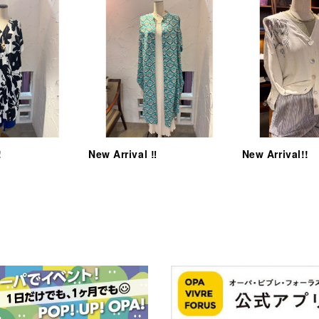
!
New Arrival ‼︎
New Arrival!!