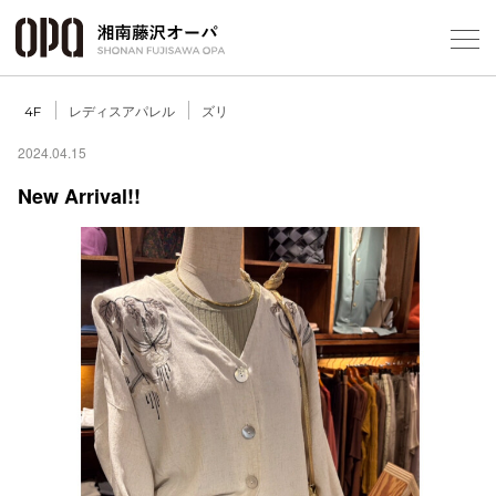
Select Language
▼
レディスアパレル
ズリ
4F
2024.04.15
New Arrival!!
フロアガ
ショップ
レストラ
施設案内
アクセス