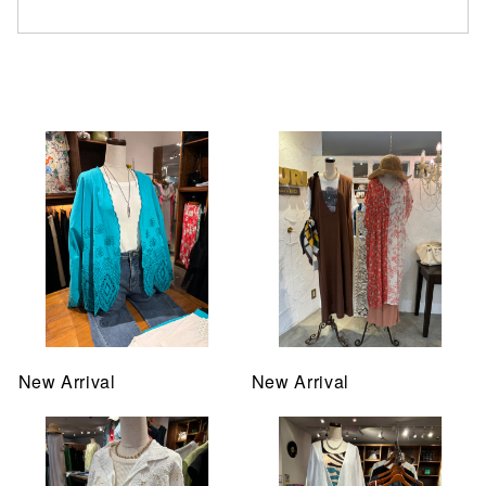
仙台フォ
New Arrival
New Arrival