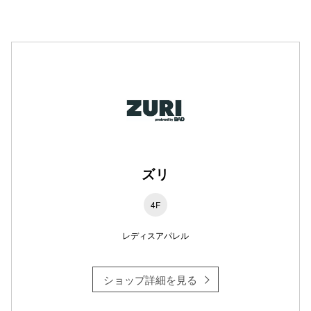
秋田オ
高崎オ
新百合丘
三宮オ
キャナルシ
那覇オ
ズリ
4F
レディスアパレル
横浜ビ
ショップ詳細を見る