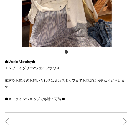
スタッフ
電話でお
公式SNS
⚫️Manic Monday⚫️
企業情報
エンブロイダリー2ウェイブラウス
お問い合わせ
素材やお値段のお問い合わせは店頭スタッフまでお気楽にお尋ねくださいま
プライバシー
せ！
利用規約
⚫️オンラインショップでも購入可能⚫️
ソーシャルメ