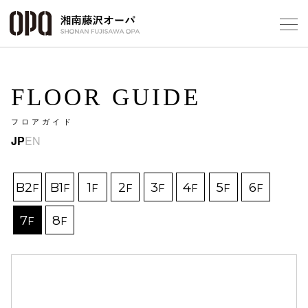
Select Language
▼
FLOOR GUIDE
フロアガイド
JP
EN
フロアガ
ショップ
B2
B1
1
2
3
4
5
6
F
F
F
F
F
F
F
F
7
8
レストラ
F
F
施設案内
アクセス