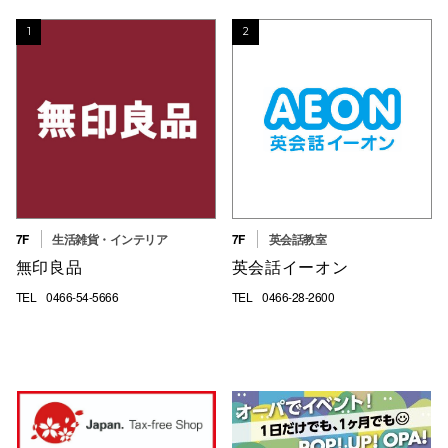
秋田オ
1
2
高崎オ
新百合丘
三宮オ
キャナルシ
那覇オ
7F
生活雑貨・インテリア
7F
英会話教室
無印良品
英会話イーオン
TEL
0466-54-5666
TEL
0466-28-2600
横浜ビ