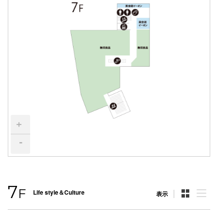
スタッフ
電話でお
公式SNS
企業情報
お問い合わせ
+
プライバシー
-
利用規約
ソーシャルメ
7
F
Life style＆Culture
表示