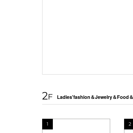
2
F
Ladies'fashion＆Jewelry＆Foo
1
2