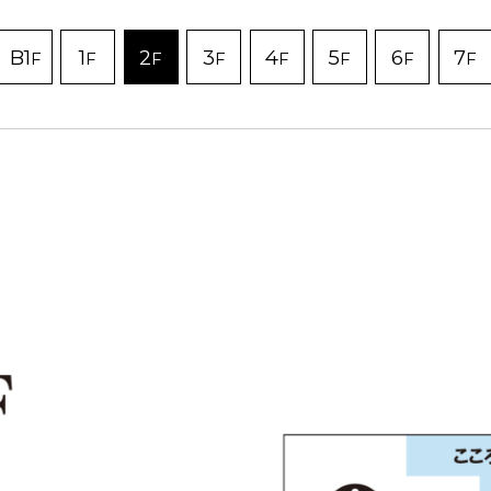
B1
1
2
3
4
5
6
7
F
F
F
F
F
F
F
F