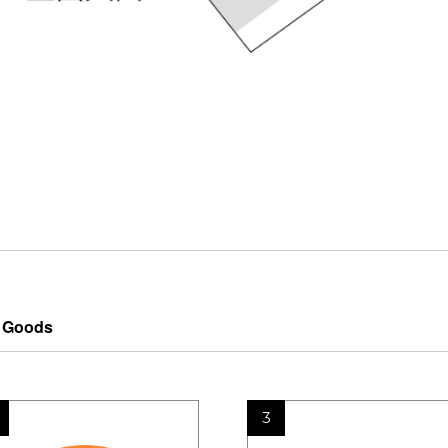
d＆Goods
3