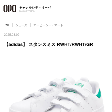
Foreign Customers
Select Language
▼
シューズ
エービーシー・マート
3F
2025.08.09
【adidas】 スタンスミス RWHT/RWHT/GR
フロアガ
ショップ
レストラ
施設案内
アクセス
スタッフ