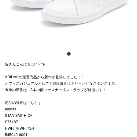
電話でお
公式SNS
企業情報
皆さんこんにちは(^▽^)/
お問い合わせ
ADIDASの定番商品から新作が登場しました！！
プライバシー
オフィスカジュアルとしても普段履きにもぴったりなスタンスミス、
利用規約
今季の新作は、3本の面ファスナー式ストラップが特徴です！！
ソーシャルメ
商品の詳細はこちら↓
adidas
STAN SMITH CF
S75187
RWHT/RWHT/GR
545040-0001
秋田オ