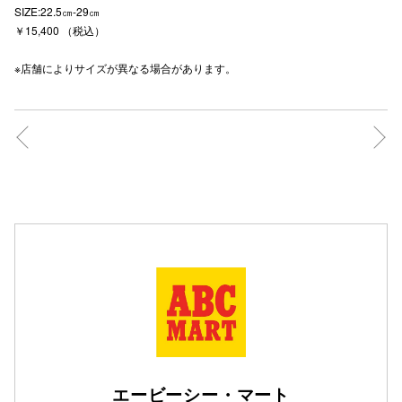
SIZE:22.5㎝-29㎝
高崎オ
￥15,400 （税込）
新百合丘
※店舗によりサイズが異なる場合があります。
三宮オ
キャナルシ
那覇オ
横浜ビ
エービーシー・マート