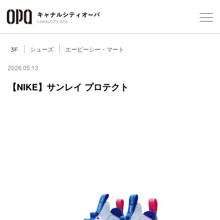
Foreign Customers
Select Language
▼
シューズ
エービーシー・マート
3F
2026.05.13
【NIKE】サンレイ プロテクト
フロアガ
ショップ
レストラ
施設案内
アクセス
スタッフ