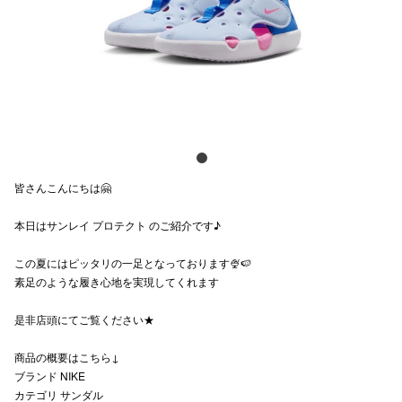
電話でお
公式SNS
企業情報
皆さんこんにちは🤗
お問い合わせ
本日はサンレイ プロテクト のご紹介です♪
プライバシー
利用規約
この夏にはピッタリの一足となっております🍨🍉
素足のような履き心地を実現してくれます
ソーシャルメ
是非店頭にてご覧ください★
商品の概要はこちら↓
ブランド NIKE
カテゴリ サンダル
秋田オ