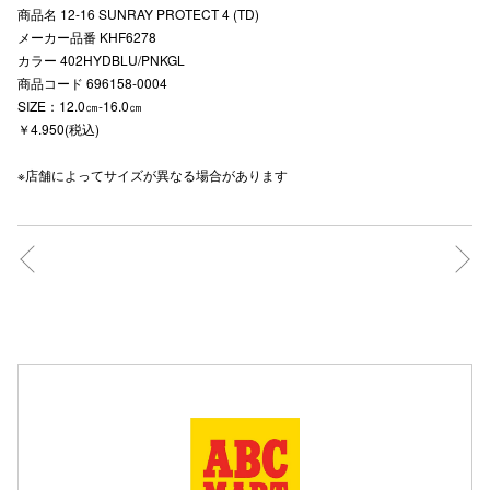
商品名 12-16 SUNRAY PROTECT 4 (TD)
高崎オ
メーカー品番 KHF6278
カラー 402HYDBLU/PNKGL
新百合丘
商品コード 696158-0004
SIZE：12.0㎝-16.0㎝
三宮オ
￥4.950(税込)
キャナルシ
※店舗によってサイズが異なる場合があります
那覇オ
横浜ビ