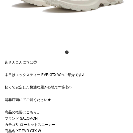
電話でお
公式SNS
企業情報
皆さんこんにちは😊
お問い合わせ
本日はエックスティー EVR GTX Wのご紹介です♪
プライバシー
利用規約
軽くて安定した快適な履き心地です👍👍✨
ソーシャルメ
是非店頭にてご覧ください★
商品の概要はこちら↓
ブランド SALOMON
カテゴリ ローカットスニーカー
商品名 XT-EVR GTX W
秋田オ