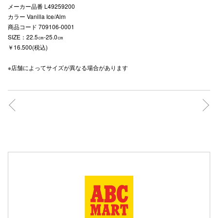
メーカー品番 L49259200
高崎オ
カラー Vanilla Ice/Alm
商品コード 709106-0001
新百合丘
SIZE：22.5㎝-25.0㎝
￥16.500(税込)
三宮オ
※店舗によってサイズが異なる場合があります
キャナルシ
那覇オ
横浜ビ