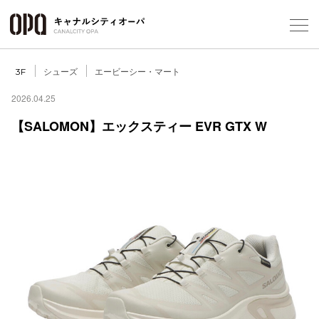
Foreign Customers
Select Language
▼
シューズ
エービーシー・マート
3F
2026.04.25
【SALOMON】エックスティー EVR GTX W
フロアガ
ショップ
レストラ
施設案内
アクセス
スタッフ