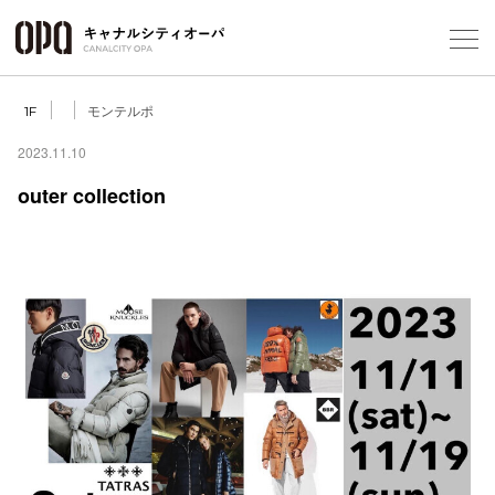
Foreign Customers
Select Language
▼
モンテルポ
1F
2023.11.10
outer collection
フロアガ
ショップ
レストラ
施設案内
アクセス
スタッフ