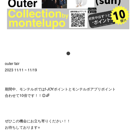
電話でお
公式SNS
企業情報
outer fair
お問い合わせ
2023 11/11 ~ 11/19
プライバシー
利用規約
期間中、モンテルポではf-JOYポイントとモンテルポアプリポイント
合わせて10倍です！！😊🌈
ソーシャルメ
ぜひこの機会にお立ち寄りください！！
お待ちしております⭐️
秋田オ