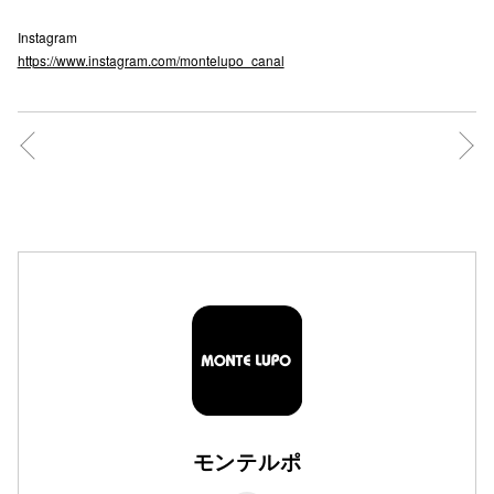
高崎オ
Instagram
https://www.instagram.com/montelupo_canal
新百合丘
三宮オ
キャナルシ
那覇オ
横浜ビ
モンテルポ