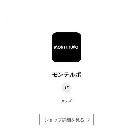
高崎オ
新百合丘
三宮オ
キャナルシ
那覇オ
モンテルポ
1F
メンズ
横浜ビ
ショップ詳細を見る