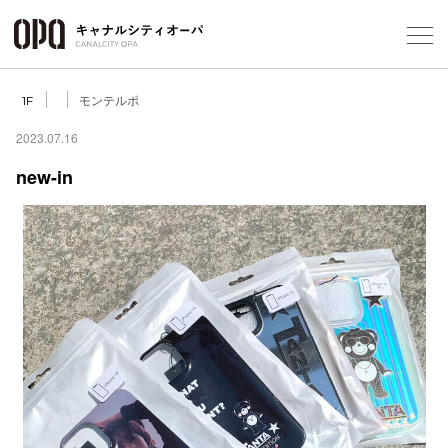
Foreign Customers
Select Language
▼
モンテルポ
1F
2023.07.16
new-in
フロアガ
ショップ
レストラ
施設案内
アクセス
スタッフ