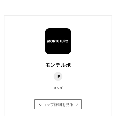
高崎オ
新百合丘
三宮オ
キャナルシ
那覇オ
モンテルポ
1F
メンズ
横浜ビ
ショップ詳細を見る