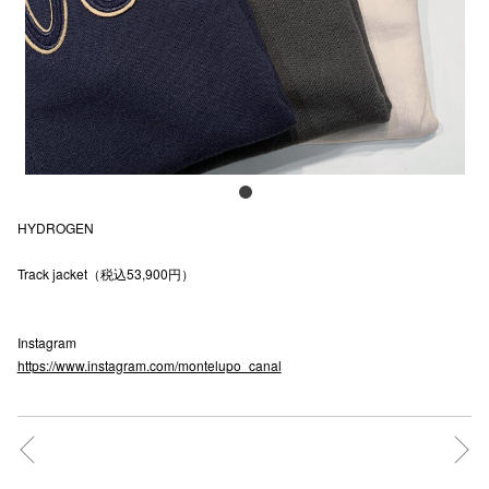
電話でお
公式SNS
企業情報
HYDROGEN
お問い合わせ
Track jacket（税込53,900円）
プライバシー
利用規約
Instagram
ソーシャルメ
https://www.instagram.com/montelupo_canal
秋田オ