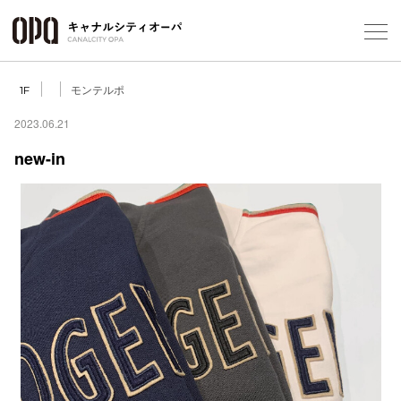
Foreign Customers
Select Language
▼
モンテルポ
1F
2023.06.21
new-in
フロアガ
ショップ
レストラ
施設案内
アクセス
スタッフ