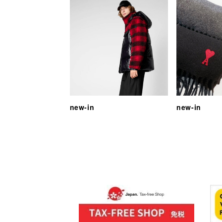
new-in
new-in