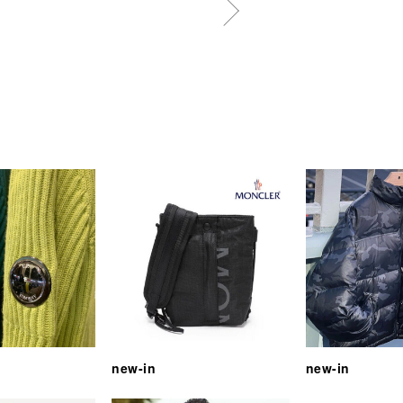
new-in
new-in