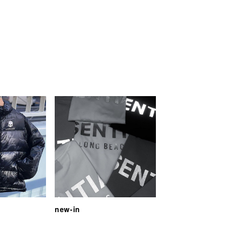
new-in