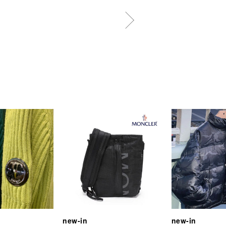
new-in
new-in