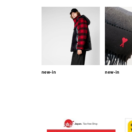
new-in
new-in