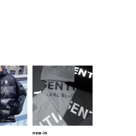
new-in