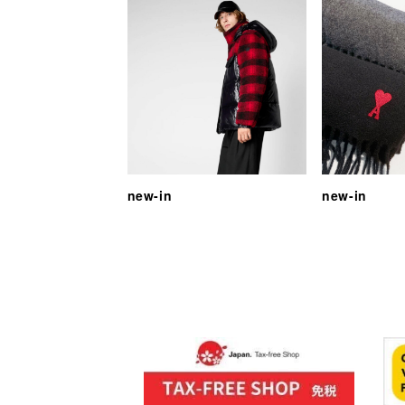
new-in
new-in