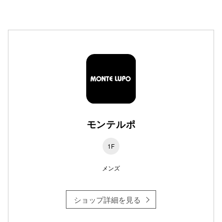
高崎オ
新百合丘
三宮オ
キャナルシ
那覇オ
モンテルポ
1F
メンズ
横浜ビ
ショップ詳細を見る