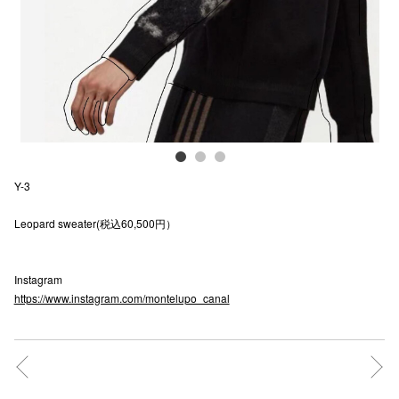
電話でお
公式SNS
企業情報
Y-3
お問い合わせ
Leopard sweater(税込60,500円）
プライバシー
利用規約
Instagram
ソーシャルメ
https://www.instagram.com/montelupo_canal
秋田オ