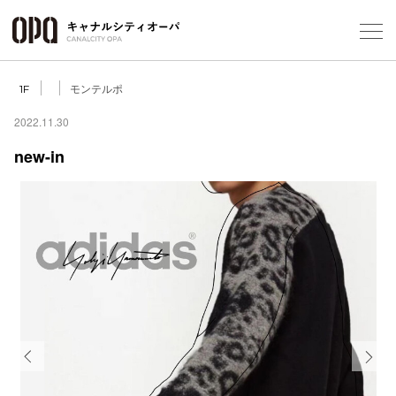
Foreign Customers
Select Language
▼
モンテルポ
1F
2022.11.30
new-in
フロアガ
ショップ
レストラ
施設案内
アクセス
Previous
Next
スタッフ