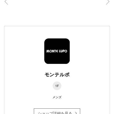
高崎オ
新百合丘
三宮オ
キャナルシ
那覇オ
モンテルポ
1F
横浜ビ
メンズ
ショップ詳細を見る