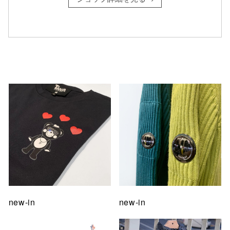
仙台フォ
new-in
new-in