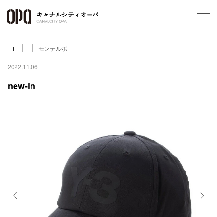
Foreign Customers
Select Language
▼
モンテルポ
1F
2022.11.06
new-in
フロアガ
ショップ
レストラ
施設案内
アクセス
Previous
Next
スタッフ