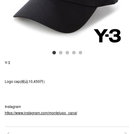
電話でお
公式SNS
企業情報
Y-3
お問い合わせ
プライバシー
Logo cap(税込10,450円）
利用規約
ソーシャルメ
Instagram
https://www.instagram.com/montelupo_canal
秋田オ