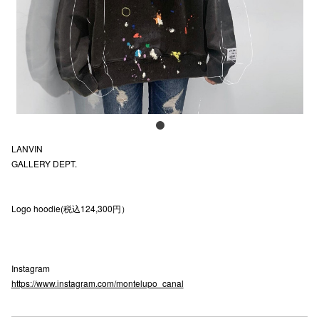
電話でお
公式SNS
企業情報
LANVINㅤㅤㅤㅤㅤㅤㅤㅤㅤㅤㅤ
お問い合わせ
GALLERY DEPT.
プライバシー
利用規約
Logo hoodie(税込124,300円）
ソーシャルメ
Instagram
https://www.instagram.com/montelupo_canal
秋田オ