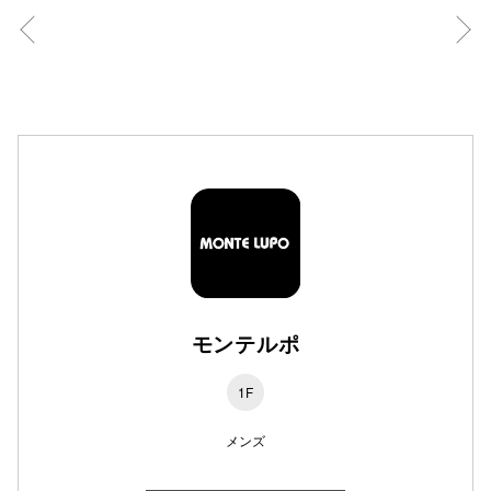
高崎オ
新百合丘
三宮オ
キャナルシ
那覇オ
モンテルポ
横浜ビ
1F
メンズ