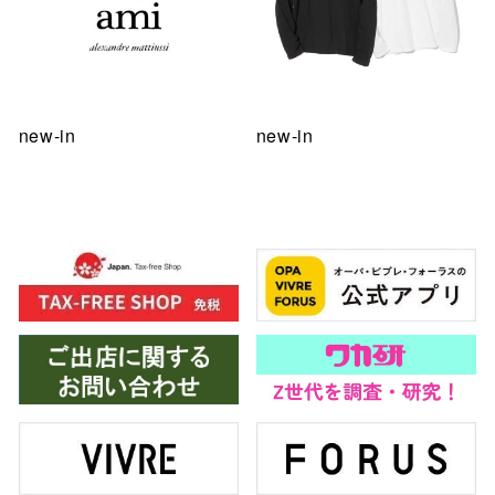
new-in
new-in