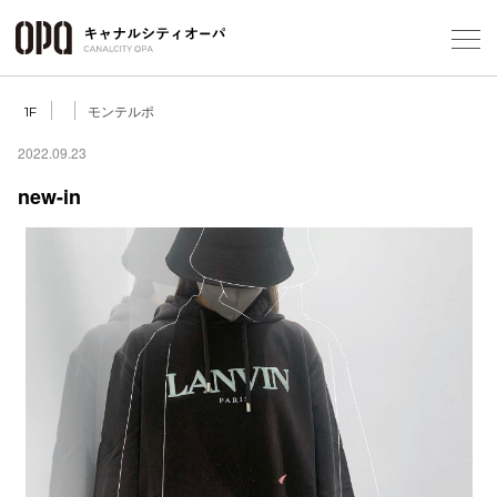
Foreign Customers
Select Language
▼
モンテルポ
1F
2022.09.23
new-in
フロアガ
ショップ
レストラ
施設案内
アクセス
スタッフ