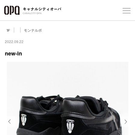
Foreign Customers
Select Language
▼
モンテルポ
1F
2022.09.22
new-in
フロアガ
ショップ
レストラ
施設案内
アクセス
Previous
Next
スタッフ