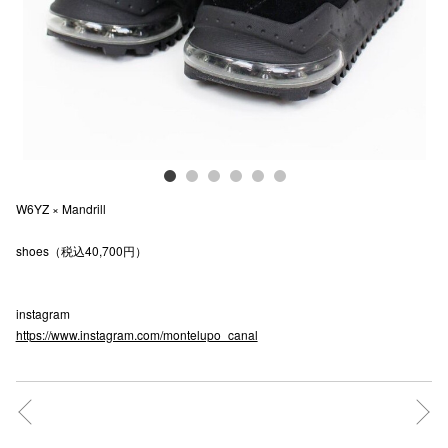
電話でお
公式SNS
企業情報
W6YZ × Mandrill
お問い合わせ
shoes（税込40,700円）
プライバシー
利用規約
instagram
ソーシャルメ
https://www.instagram.com/montelupo_canal
秋田オ