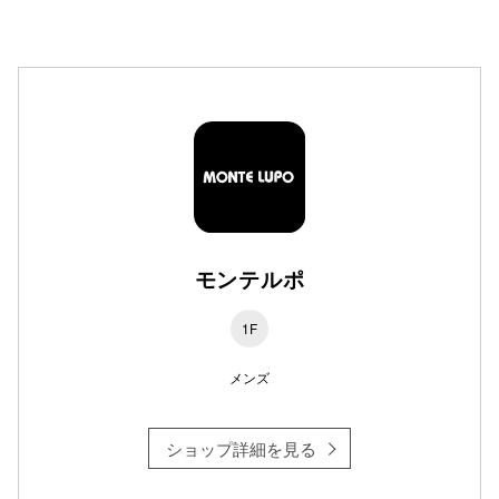
高崎オ
新百合丘
三宮オ
キャナルシ
那覇オ
モンテルポ
1F
メンズ
横浜ビ
ショップ詳細を見る