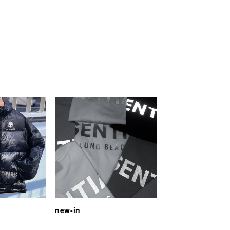
new-in