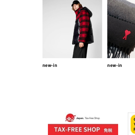
new-in
new-in