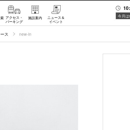
10
今月は
アクセス・
ニュース＆
検索
施設案内
パーキング
イベント
ュース
new-in