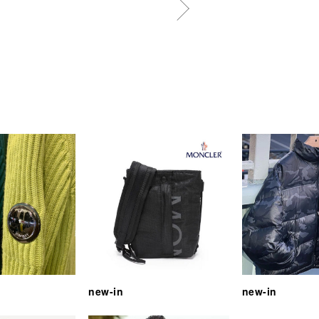
new-in
new-in