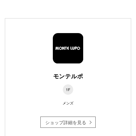
高崎オ
新百合丘
三宮オ
キャナルシ
那覇オ
モンテルポ
1F
メンズ
横浜ビ
ショップ詳細を見る