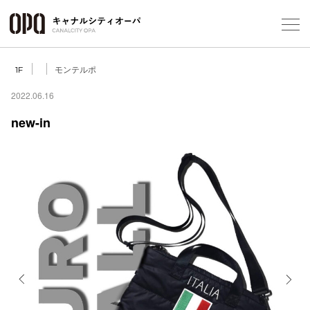
Foreign Customers
Select Language
▼
モンテルポ
1F
2022.06.16
new-in
フロアガ
ショップ
レストラ
施設案内
アクセス
Previous
Next
スタッフ