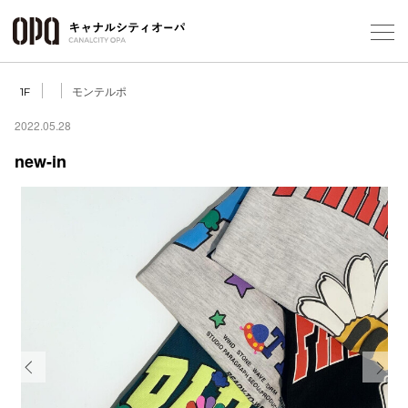
Foreign Customers
Select Language
▼
モンテルポ
1F
2022.05.28
new-in
フロアガ
ショップ
レストラ
施設案内
アクセス
Previous
Next
スタッフ