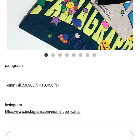
電話でお
公式SNS
企業情報
paragraph
お問い合わせ
プライバシー
T-shirt (税込9,900円 - 10,450円）
利用規約
ソーシャルメ
instagram
https://www.instagram.com/montelupo_canal
秋田オ