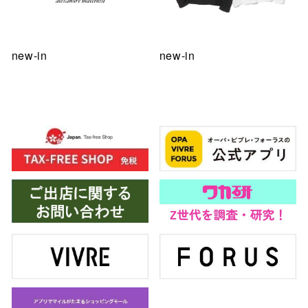
new-in
new-in