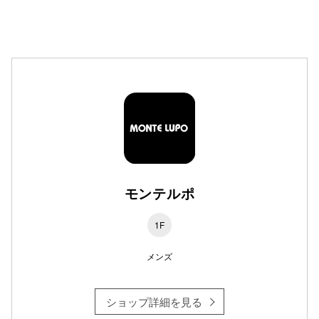
高崎オ
新百合丘
三宮オ
キャナルシ
那覇オ
モンテルポ
1F
横浜ビ
メンズ
ショップ詳細を見る