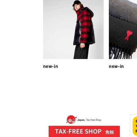
new-in
new-in