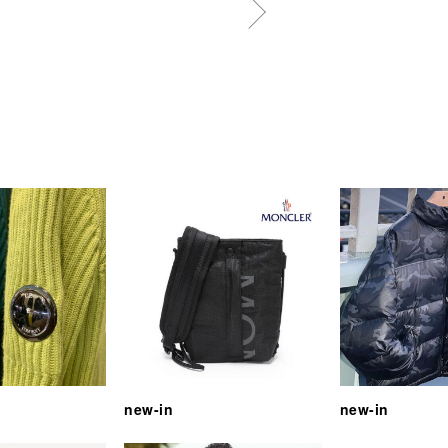
new-in
new-in