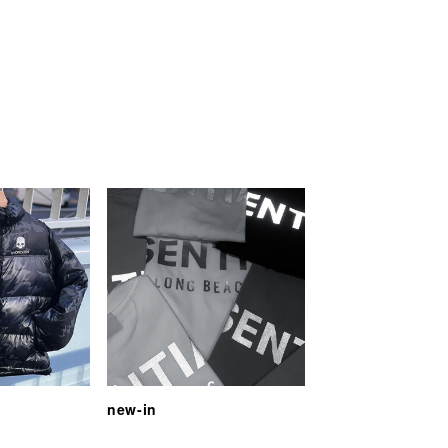
new-in