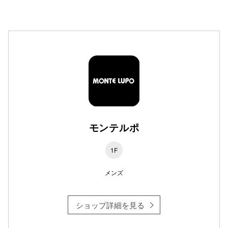
高崎オ
新百合丘
三宮オ
キャナルシ
那覇オ
モンテルポ
1F
メンズ
横浜ビ
ショップ詳細を見る