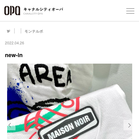
Foreign Customers
Select Language
▼
モンテルポ
1F
2022.04.26
new-in
フロアガ
ショップ
レストラ
施設案内
アクセス
Previous
Next
スタッフ