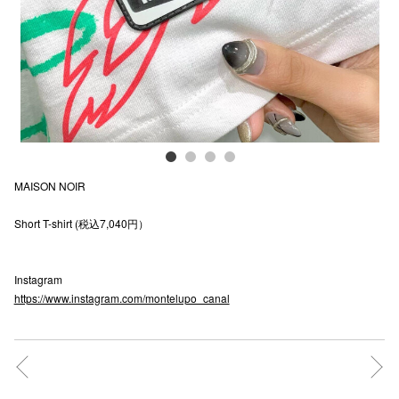
電話でお
公式SNS
企業情報
MAISON NOIR
お問い合わせ
Short T-shirt (税込7,040円）
プライバシー
利用規約
Instagram
ソーシャルメ
https://www.instagram.com/montelupo_canal
秋田オ