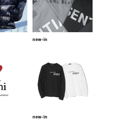
new-in
new-in