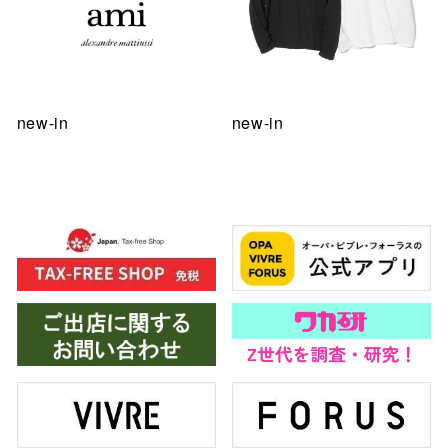
new-in
new-in