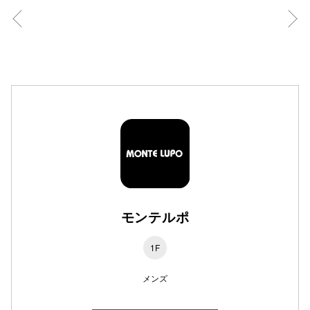
高崎オ
新百合丘
三宮オ
キャナルシ
那覇オ
モンテルポ
横浜ビ
1F
メンズ