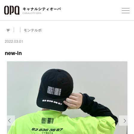
Foreign Customers
Select Language
▼
モンテルポ
1F
2022.03.01
new-in
フロアガ
ショップ
レストラ
施設案内
アクセス
Previous
Next
スタッフ