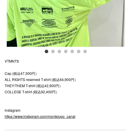
電話でお
公式SNS
企業情報
VTMNTS
お問い合わせ
Cap (税込47,300円）
プライバシー
ALL RIGHTS reserved T-shirt (税込64,900円）
利用規約
THEY/THEM T-shirt (税込42,900円）
COLLEGE T-shirt (税込92,400円）
ソーシャルメ
instagram
https://www.instagram.com/montelupo_canal
秋田オ