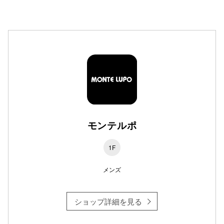
高崎オ
新百合丘
三宮オ
キャナルシ
那覇オ
モンテルポ
1F
メンズ
横浜ビ
ショップ詳細を見る