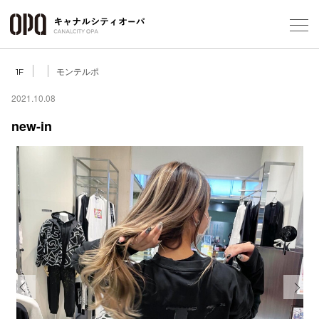
Foreign Customers
Select Language
▼
モンテルポ
1F
2021.10.08
new-in
フロアガ
ショップ
レストラ
施設案内
アクセス
Previous
Next
スタッフ