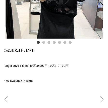
電話でお
公式SNS
企業情報
CALVIN KLEIN JEANS
お問い合わせ
プライバシー
long sleeve T-shirs（税込9,900円～税込12,100円）
利用規約
ソーシャルメ
now available in-store
秋田オ