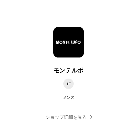
高崎オ
新百合丘
三宮オ
キャナルシ
那覇オ
モンテルポ
1F
メンズ
横浜ビ
ショップ詳細を見る