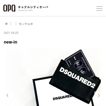
Foreign Customers
Select Language
▼
モンテルポ
1F
2021.09.25
new-in
フロアガ
ショップ
レストラ
施設案内
アクセス
Previous
Next
スタッフ