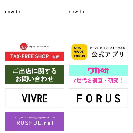
new-in
new-in