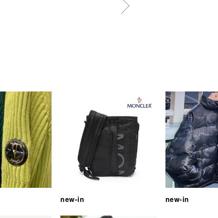
new-in
new-in