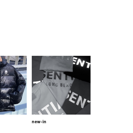
new-in