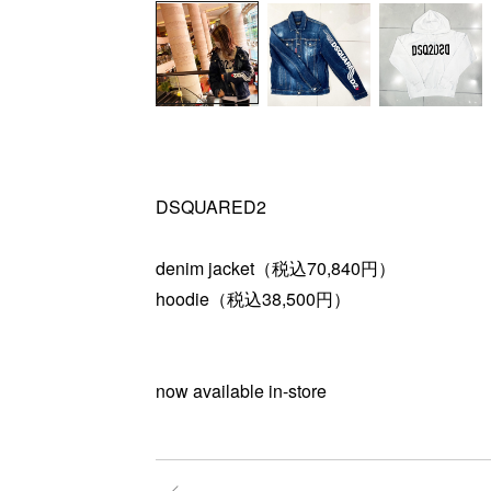
DSQUARED2
denim jacket（税込70,840円）
hoodie（税込38,500円）
now available in-store