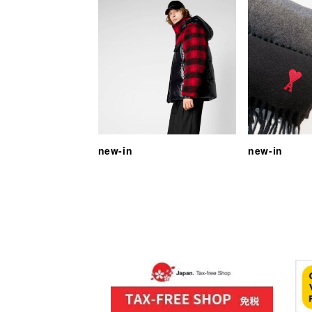
new-in
new-in