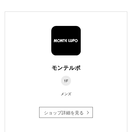
高崎オ
新百合丘
三宮オ
キャナルシ
那覇オ
モンテルポ
1F
メンズ
横浜ビ
ショップ詳細を見る