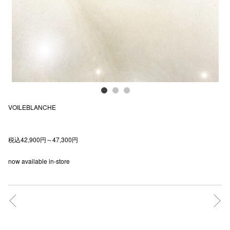
電話でお
公式SNS
企業情報
VOILEBLANCHE
お問い合わせ
プライバシー
税込42,900円～47,300円
利用規約
now available in-store
ソーシャルメ
秋田オ