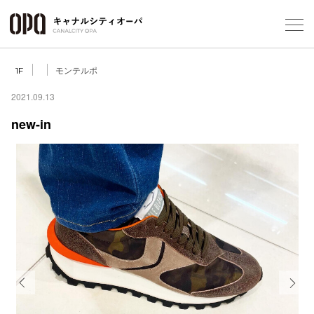
Foreign Customers
Select Language
▼
モンテルポ
1F
2021.09.13
new-in
フロアガ
ショップ
レストラ
施設案内
アクセス
Previous
Next
スタッフ