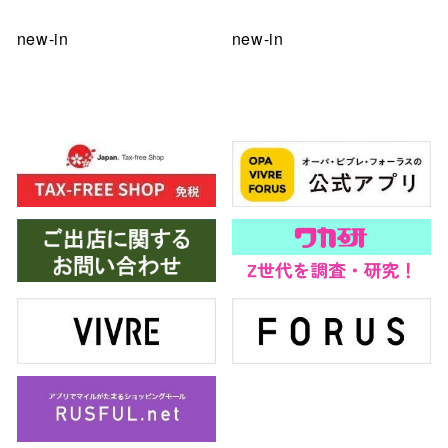
new-in
new-in