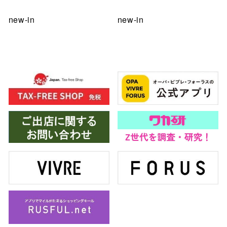
new-in
new-in