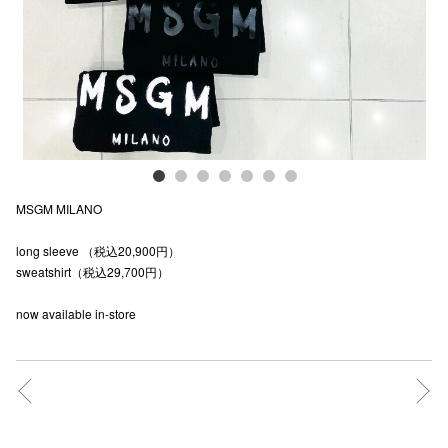
電話でお
公式SNS
企業情報
MSGM MILANO
お問い合わせ
long sleeve （税込20,900円）
プライバシー
sweatshirt（税込29,700円）
利用規約
now available in-store
ソーシャルメ
秋田オ