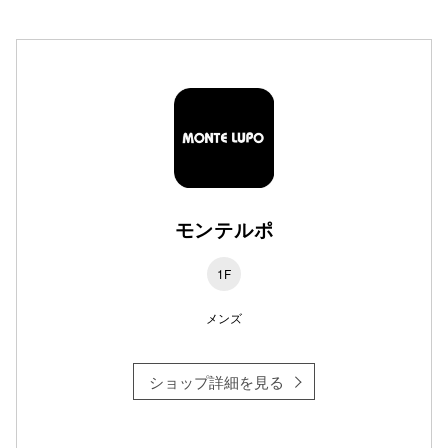
高崎オ
新百合丘
三宮オ
キャナルシ
那覇オ
モンテルポ
1F
メンズ
横浜ビ
ショップ詳細を見る