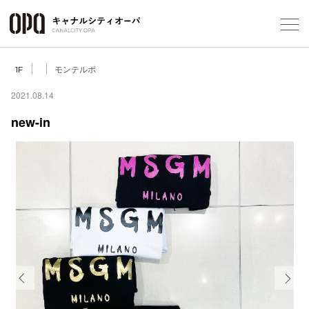
Foreign Customers
Select Language
▼
モンテルポ
1F
2021.08.14
new-in
フロアガ
ショップ
レストラ
施設案内
アクセス
Previous
Next
スタッフ