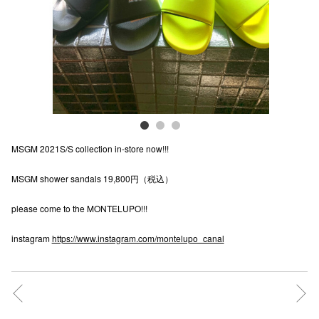
電話でお
公式SNS
企業情報
MSGM 2021S/S collection in-store now!!!
お問い合わせ
MSGM shower sandals 19,800円（税込）
プライバシー
利用規約
please come to the MONTELUPO!!!
ソーシャルメ
instagram
https://www.instagram.com/montelupo_canal
秋田オ