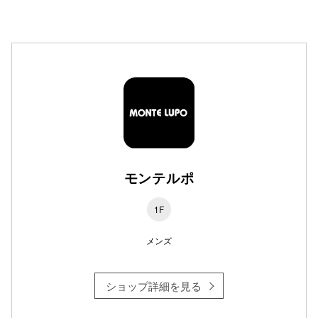
高崎オ
新百合丘
三宮オ
キャナルシ
那覇オ
モンテルポ
1F
メンズ
横浜ビ
ショップ詳細を見る