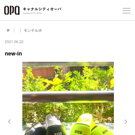
Foreign Customers
Select Language
▼
モンテルポ
1F
2021.06.22
new-in
フロアガ
ショップ
レストラ
施設案内
アクセス
Previous
Next
スタッフ