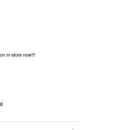
n in-store now!!!
al