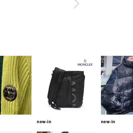
new-in
new-in