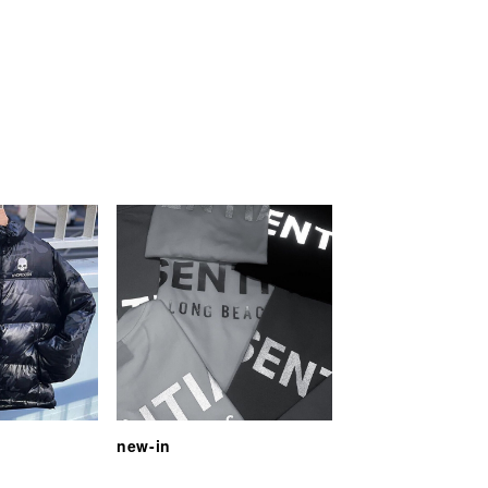
new-in