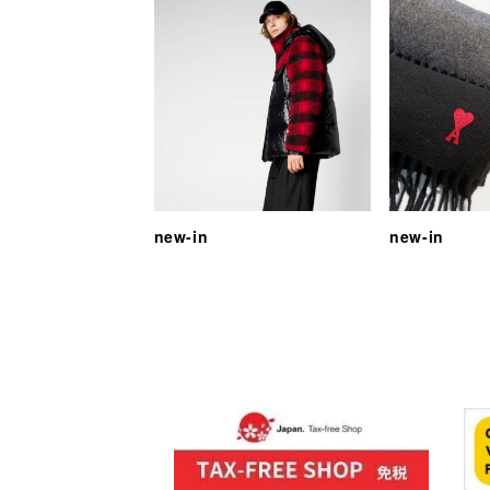
new-in
new-in